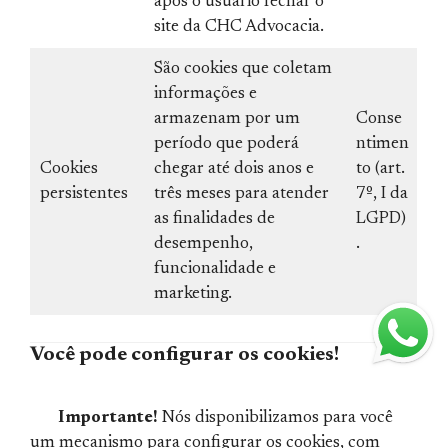
após o usuário fechar o
site da CHC Advocacia.
São cookies que coletam
informações e
armazenam por um
Conse
período que poderá
ntimen
Cookies
chegar até dois anos e
to (art.
persistentes
três meses para atender
7º, I da
as finalidades de
LGPD)
desempenho,
.
funcionalidade e
marketing.
Você pode configurar os cookies!
Importante!
Nós disponibilizamos para você
um mecanismo para configurar os cookies, com