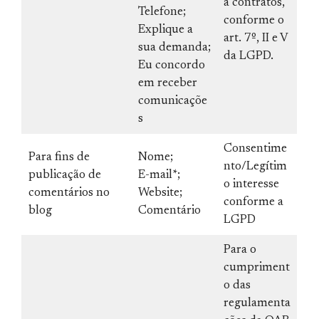
a contratos,
Telefone;
conforme o
Explique a
art. 7º, II e V
sua demanda;
da LGPD.
Eu concordo
em receber
comunicaçõe
s
Consentime
Para fins de
Nome;
nto/Legítim
publicação de
E-mail*;
o interesse
comentários no
Website;
conforme a
blog
Comentário
LGPD
Para o
cumpriment
o das
regulamenta