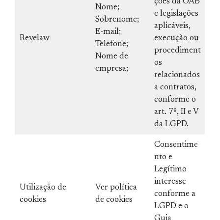
ções da OAB
Nome;
e legislações
Sobrenome;
aplicáveis,
E-mail;
Revelaw
execução ou
Telefone;
procediment
Nome de
os
empresa;
relacionados
a contratos,
conforme o
art. 7º, II e V
da LGPD.
Consentime
nto e
Legítimo
interesse
Utilização de
Ver política
conforme a
cookies
de cookies
LGPD e o
Guia