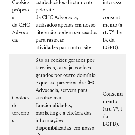
Cookies
estabelecidos diretamente
interesse
próprio
pelo site
e
s
da CHC Advocacia,
consenti
da CHC
utilizados apenas em nosso
mento (a
Advoca
site e não podem ser usados
rt. 7º, I e
cia
para rastrear
IX da
atividades para outro site.
LGPD).
São os cookies gerados por
terceiros, ou seja, cookies
gerados por outro domínio
e que são parceiros da CHC
Advocacia, servem para
Consenti
Cookies
auxiliar nas
mento
de
funcionalidades,
(art. 7º, I
terceiro
marketing e a eficácia das
da
s
informações
LGPD).
disponibilizadas em nosso