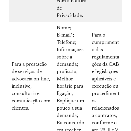
com a Política
de
Privacidade.
Nome;
E-mail*;
Para o
Telefone;
cumpriment
Informações
o das
sobre a
regulamenta
Para a prestação
demanda;
ções da OAB
de serviços de
profissão;
e legislações
advocacia on-line,
Melhor
aplicáveis e
inclusive,
horário para
execução ou
consultoria e
ligação;
procediment
comunicação com
Explique um
os
clientes.
pouco a sua
relacionados
demanda;
a contratos,
Eu concordo
conforme o
em receber
art. 7º, II e V