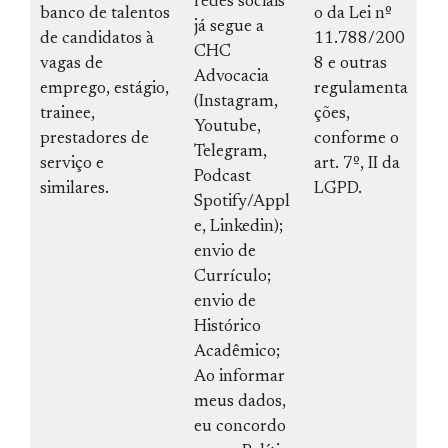
redes sociais
banco de talentos
o da Lei nº
já segue a
de candidatos à
11.788/200
CHC
vagas de
8 e outras
Advocacia
emprego, estágio,
regulamenta
(Instagram,
trainee,
ções,
Youtube,
prestadores de
conforme o
Telegram,
serviço e
art. 7º, II da
Podcast
similares.
LGPD.
Spotify/Appl
e, Linkedin);
envio de
Currículo;
envio de
Histórico
Acadêmico;
Ao informar
meus dados,
eu concordo