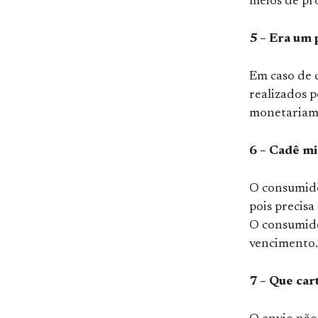
meios de pr
5 – Era um 
Em caso de 
realizados 
monetariam
6 – Cadê mi
O consumido
pois precisa
O consumido
vencimento.
7 – Que car