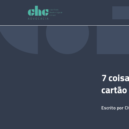
Pular
para
o
conteúdo
7 cois
cartão
Escrito por
C