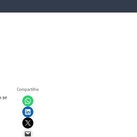
Compartilhe
Share on WhatsApp
o se
Share on LinkedIn
Email this Page
Email this Page