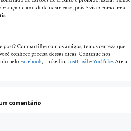
solicitado de cartões de crédito é proibido, sabia? Tamb
obrança de anuidade neste caso, pois é visto como uma
is.
e post? Compartilhe com os amigos, temos certeza que
você conhece precisa dessas dicas. Continue nos
ndo pelo
Facebook
, Linkedin,
JusBrasil
e
YouTube
. Até a
 um comentário
ário