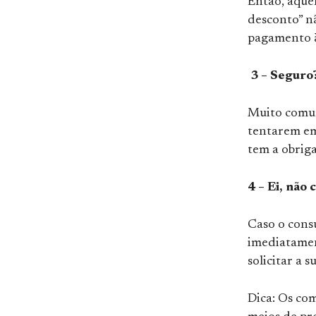
Então, aque
desconto” n
pagamento à
3 – Seguro
Muito comum
tentarem em
tem a obriga
4 – Ei, não 
Caso o cons
imediatamen
solicitar a 
Dica: Os co