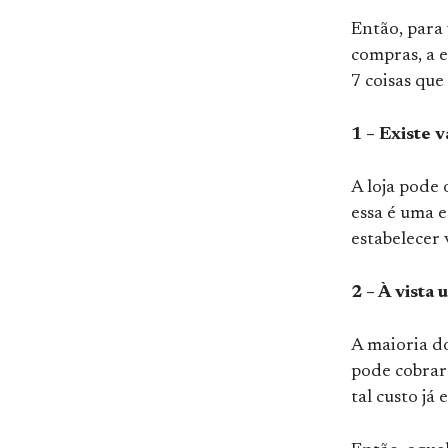
Então, para 
compras, a 
7 coisas que
1 – Existe 
A loja pode 
essa é uma e
estabelecer
2 – À vista 
A maioria d
pode cobrar 
tal custo já