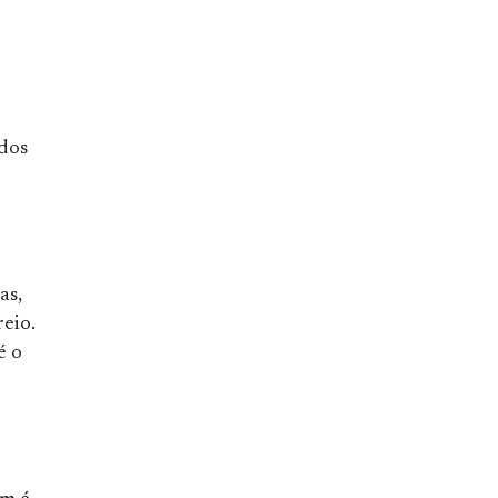
idos
as,
eio.
é o