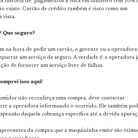
la história de “pagamentos à vista em dinheiro tem 10% 
ão existe. Cartão de crédito também é visto como um
 vista.
? Que seguro?
 na hora de pedir um cartão, o gerente ou a operadora
purrar um serviço de seguro. A verdade é: a operadora j
ção de fornecer um serviço livre de falhas.
comprei isso aqui!
umidor não reconheça uma compra, deve contactar
te a operadora informando o ocorrido. Ele também po
suspensão daquela cobrança específica até a devida apuraç
mprovantes da compra que a maquininha emite são ótimo