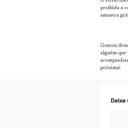
O envio não 
proibida a c
amostra grát
Gostou dess
alguém que 
acompanha
próxima!
Deixe
Coment