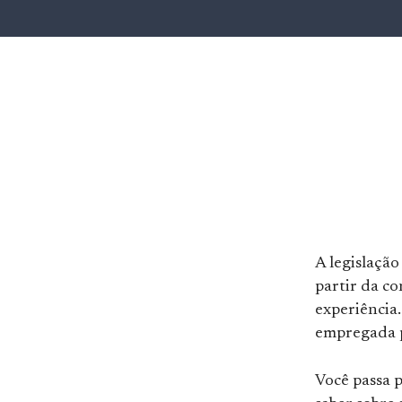
A legislação
partir da c
experiência.
empregada p
Você passa p