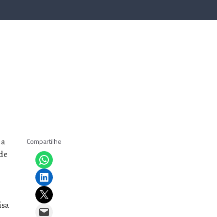
Compartilhe
 a
Share on WhatsApp
de
Share on LinkedIn
Email this Page
isa
Email this Page