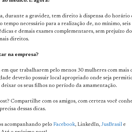
ir ao médico. E agora?
, durante a gravidez, tem direito à dispensa do horário
o tempo necessário para a realização de, no mínimo, seis
édicas e demais exames complementares, sem prejuízo do
mais direitos.
ar na empresa?
 em que trabalharem pelo menos 30 mulheres com mais 
dade deverão possuir local apropriado onde seja permiti
deixar os seus filhos no período da amamentação.
ost? Compartilhe com os amigos, com certeza você conh
recisa dessas dicas.
os acompanhando pelo
Facebook
, LinkedIn,
JusBrasil
e