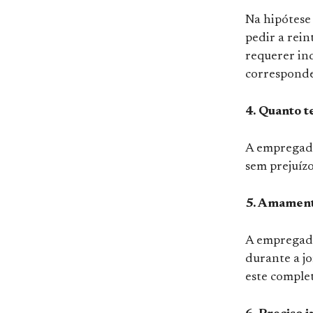
Na hipótese
pedir a rein
requerer in
corresponde
4. Quanto 
A empregada
sem prejuízo
5. Amament
A empregada 
durante a j
este complet