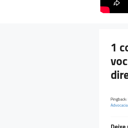
1 c
voc
dir
Pingback:
Advocacia
Deixe