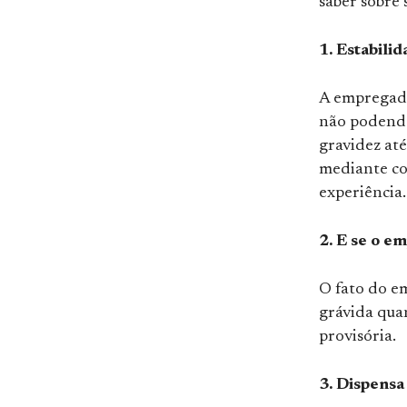
saber sobre 
1. Estabili
A empregada
não podendo
gravidez at
mediante co
experiência.
2. E se o e
O fato do e
grávida quan
provisória.
3. Dispensa