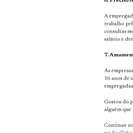
6. Preciso 
A empregada
trabalho pel
consultas m
salário e de
7. Amament
As empresas
16 anos de i
empregadas 
Gostou do p
alguém que p
Continue n