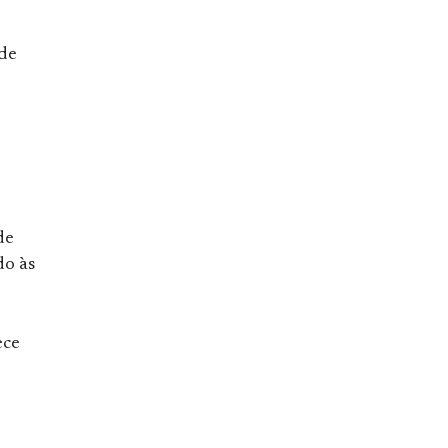
 de
de
do às
ece