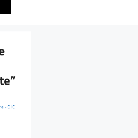
e
te”
re - CHC