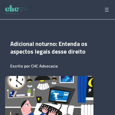
Pular
para
o
conteúdo
Adicional noturno: Entenda os
aspectos legais desse direito
Escrito por
CHC Advocacia