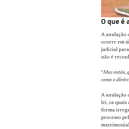
O que é 
A anulação d
ocorre em si
judicial par
não é recon
“
Mas então, q
como o divórc
A anulação 
lei, os quai
forma irregu
processo pel
matrimonial