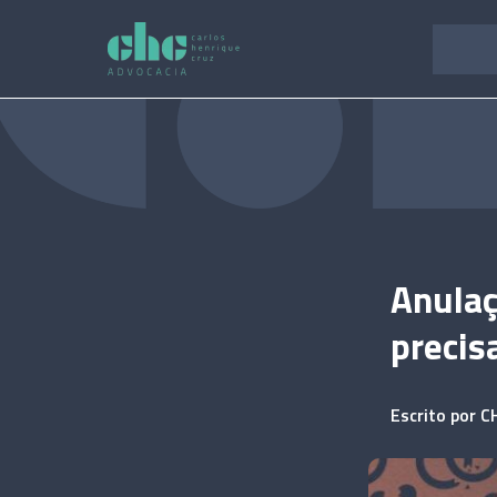
Pular
para
o
conteúdo
Anulaç
precis
Escrito por
C