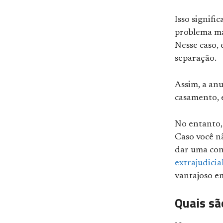
Isso signifi
problema ma
Nesse caso, 
separação.
Assim, a an
casamento, e
No entanto,
Caso você n
dar uma con
extrajudicia
vantajoso em
Quais sã