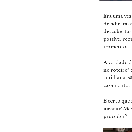
Era uma vez
decidiram s
descobertos 
possível re
tormento.
A verdade é
no roteiro” 
cotidiana, s
casamento.
É certo que
mesmo? Mas 
proceder?