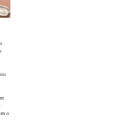
o
o
tos
em
e
om o