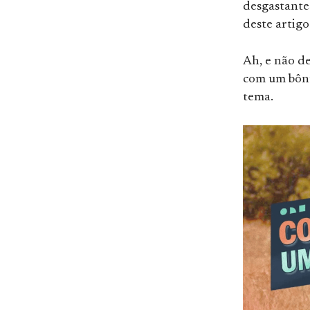
desgastantes
deste artigo
Ah, e não de
com um bônus
tema.