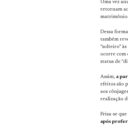
Uma vez anu
retornam ao
matrimônio
Dessa forma
também revog
“solteiro” à
ocorre com o
status de “d
Assim,
a par
efeitos são 
aos cônjuge
realização 
Frisa-se que
após profer