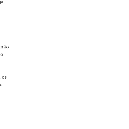
ja,
 não
 o
, os
do