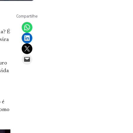
Compartilhe
Share on WhatsApp
ia? É
Share on LinkedIn
vira
Email this Page
Email this Page
uro
vida
 é
Como