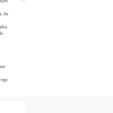
ição
s, da
r
lta
de
mar
rega