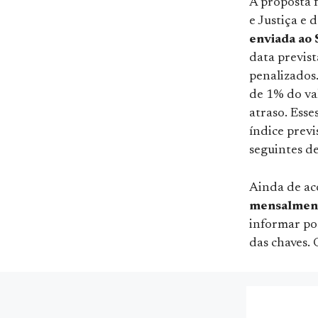
A proposta 
e Justiça e
enviada ao
data previst
penalizados
de 1% do va
atraso. Ess
índice previ
seguintes d
Ainda de ac
mensalmen
informar po
das chaves. 