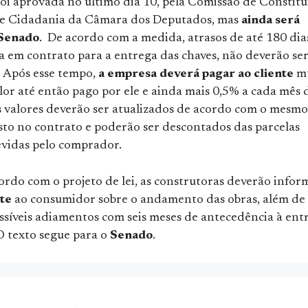
foi aprovada no último dia 10, pela Comissão de Constitu
 de Cidadania da Câmara dos Deputados, mas
ainda será
 Senado
. De acordo com a medida, atrasos de até 180 dia
a em contrato para a entrega das chaves, não deverão se
. Após esse tempo,
a empresa deverá pagar ao cliente
mu
lor até então pago por ele e ainda mais 0,5% a cada mês 
es valores deverão ser atualizados de acordo com o mesmo
sto no contrato e poderão ser descontados das parcelas
evidas pelo comprador.
ordo com o projeto de lei, as construtoras deverão infor
te
ao consumidor sobre o andamento das obras, além de
ssíveis adiamentos com seis meses de antecedência à ent
O texto segue para o
Senado
.