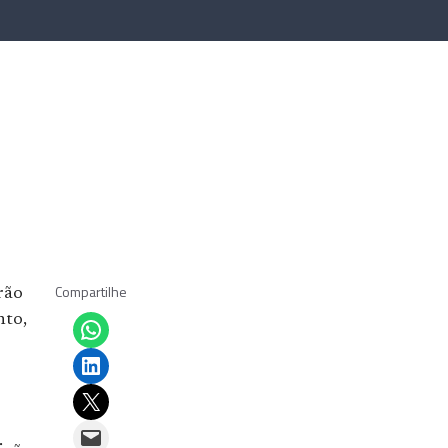
Compartilhe
rão
Share on WhatsApp
nto,
Share on LinkedIn
Email this Page
Email this Page