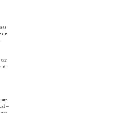
enas
e de
,
 ter
cada
rnar
cal —