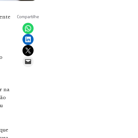
Compartilhe
ente
Share on WhatsApp
Share on LinkedIn
Email this Page
o
Email this Page
r na
tão
ou
 que