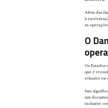
Além das fu
à escrituraç
as operações
O Dan
opera
Os Estados e
que é recon
trânsito ou
Isso signifi
um document
inclusive c