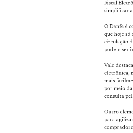
Fiscal Eletr
simplificar 
O Danfe é co
que hoje só 
circulação d
podem ser i
Vale destaca
eletrônica, 
mais facilm
por meio da 
consulta pel
Outro elem
para agiliza
compradores