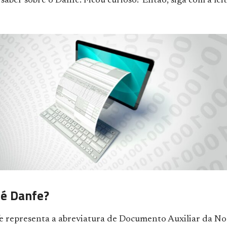
 saber sobre o Danfe. Ficou curioso? Então, siga com a lei
 é Danfe?
fe representa a abreviatura de Documento Auxiliar da No