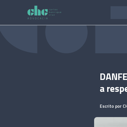
Pular
para
o
conteúdo
DANFE:
a resp
Escrito por
C