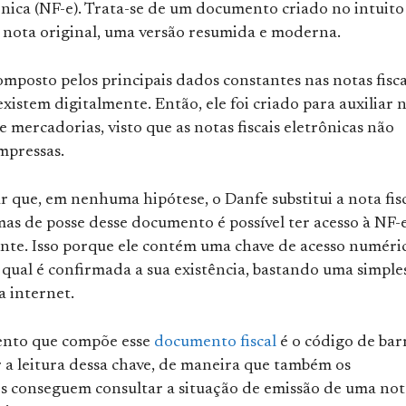
ônica (NF-e). Trata-se de um documento criado no intuito
a nota original, uma versão resumida e moderna.
mposto pelos principais dados constantes nas notas fisca
existem digitalmente. Então, ele foi criado para auxiliar 
e mercadorias, visto que as notas fiscais eletrônicas não
mpressas.
r que, em nenhuma hipótese, o Danfe substitui a nota fis
mas de posse desse documento é possível ter acesso à NF-
ente. Isso porque ele contém uma chave de acesso numéri
qual é confirmada a sua existência, bastando uma simple
a internet.
ento que compõe esse
documento
fiscal
é o código de bar
r a leitura dessa chave, de maneira que também os
 conseguem consultar a situação de emissão de uma not