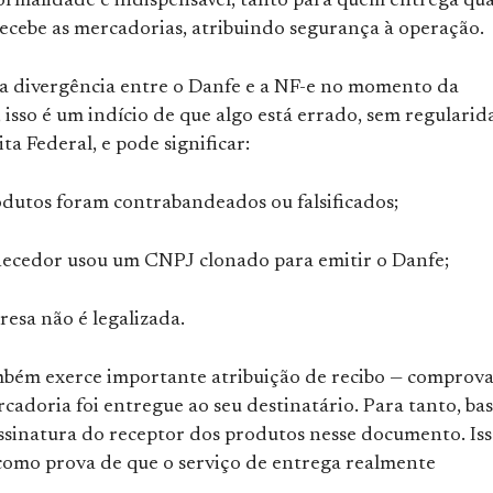
 formalidade é indispensável, tanto para quem entrega qu
ecebe as mercadorias, atribuindo segurança à operação.
a divergência entre o Danfe e a NF-e no momento da
 isso é um indício de que algo está errado, sem regulari
ita Federal, e pode significar:
odutos foram contrabandeados ou falsificados;
necedor usou um CNPJ clonado para emitir o Danfe;
esa não é legalizada.
bém exerce importante atribuição de recibo — comprov
cadoria foi entregue ao seu destinatário. Para tanto, ba
assinatura do receptor dos produtos nesse documento. Is
como prova de que o serviço de entrega realmente