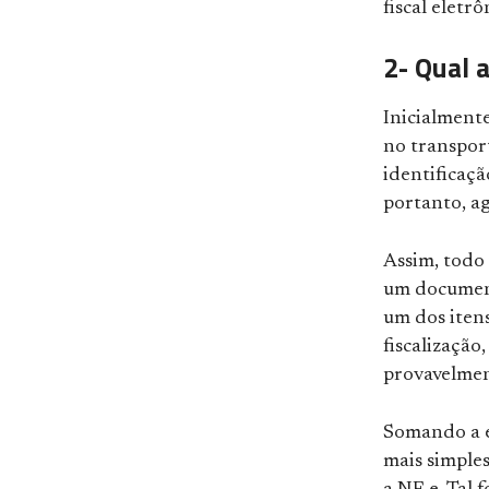
fiscal eletrô
2- Qual 
Inicialmente
no transport
identificaçã
portanto, ag
Assim, todo 
um document
um dos itens
fiscalização
provavelmen
Somando a es
mais simples