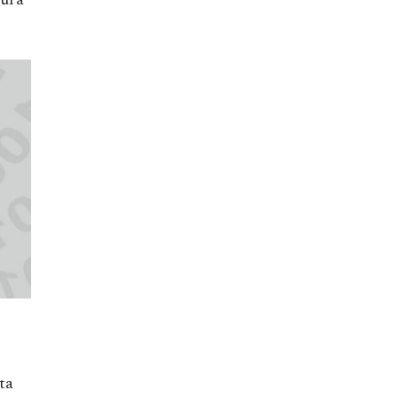
tura
ta