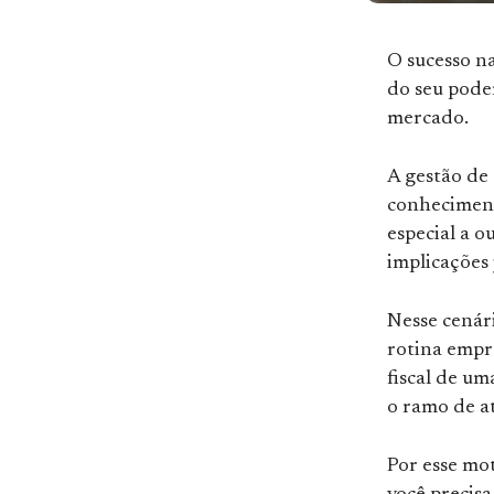
O sucesso n
do seu poder
mercado.
A gestão de
conheciment
especial a o
implicações 
Nesse cenári
rotina empr
fiscal de u
o ramo de a
Por esse mot