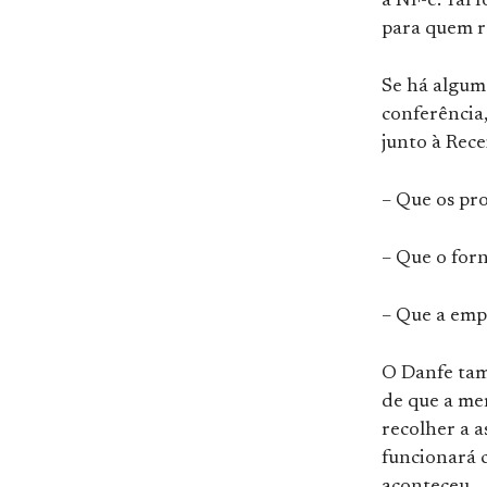
a NF-e. Tal
para quem r
Se há algum
conferência,
junto à Rece
– Que os pr
– Que o for
– Que a empr
O Danfe tam
de que a mer
recolher a 
funcionará 
aconteceu.