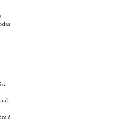
o
todas
ica
nal.
bém é