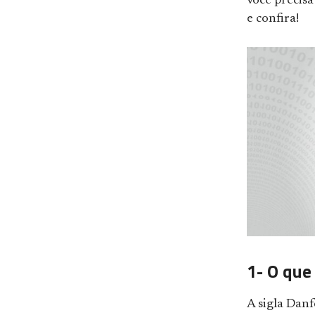
você precisa
e confira!
1- O que
A sigla Dan