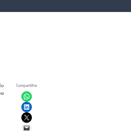
Compartilhe
do
Share on WhatsApp
ou
Share on LinkedIn
Email this Page
Email this Page