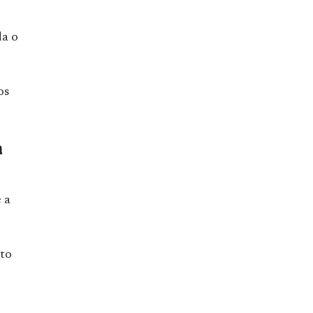
da o
os
a
 a
e
uto