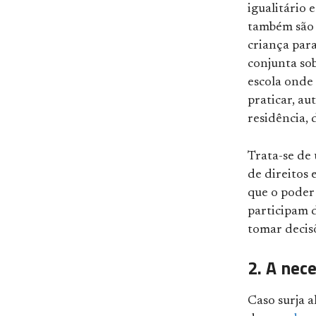
igualitário 
também são d
criança para
conjunta sob
escola onde 
praticar, au
residência, 
Trata-se de 
de direitos 
que o poder 
participam d
tomar decisõ
2. A nec
Caso surja a