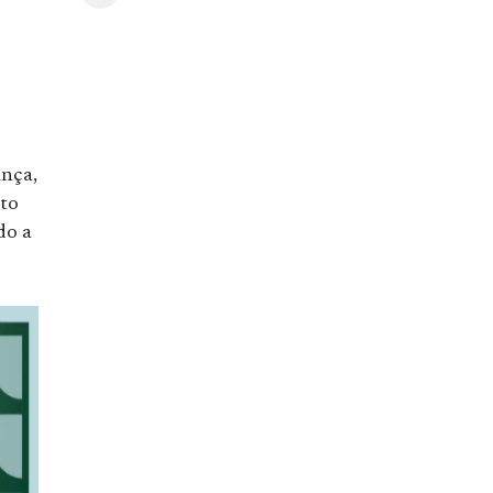
ança,
eto
do a