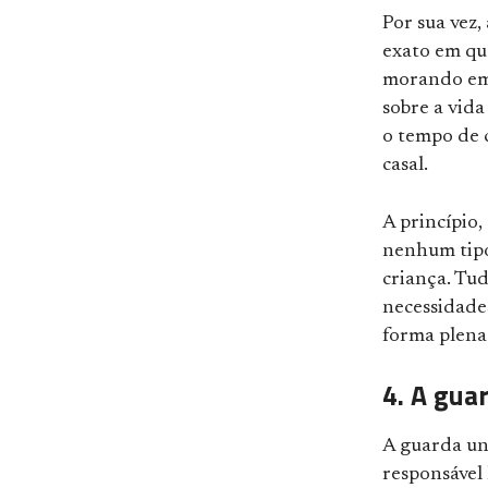
Por sua vez
exato em que
morando em 
sobre a vid
o tempo de 
casal.
A princípio,
nenhum tipo 
criança. Tud
necessidade
forma plena
4. A gua
A guarda un
responsável 