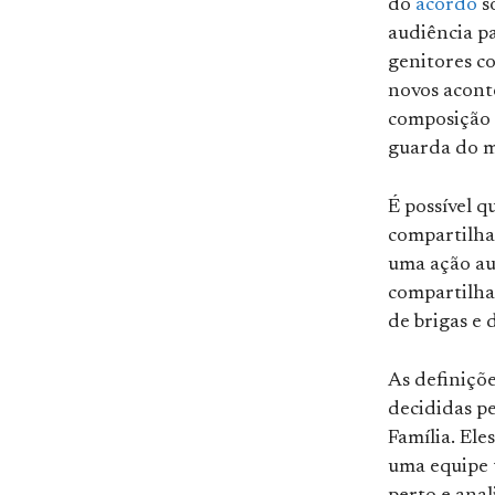
do
acordo
s
audiência pa
genitores co
novos acont
composição 
guarda do 
É possível 
compartilhad
uma ação au
compartilhad
de brigas e 
As definiçõ
decididas pe
Família. El
uma equipe t