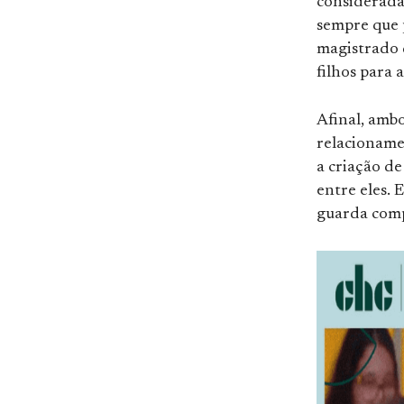
considerada
sempre que p
magistrado 
filhos para 
Afinal, ambo
relacioname
a criação de
entre eles. 
guarda comp