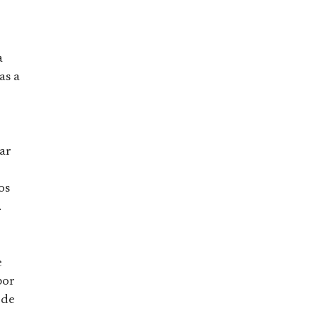
a
as a
ar
os
.
e
por
 de