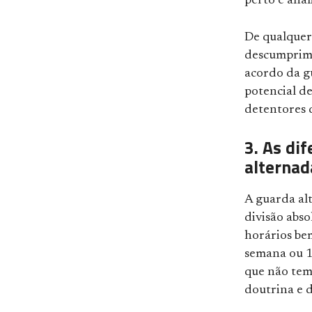
perto e anal
De qualquer
descumprime
acordo da g
potencial de
detentores 
3. As di
alternad
A guarda alt
divisão abso
horários be
semana ou 1
que não tem
doutrina e d