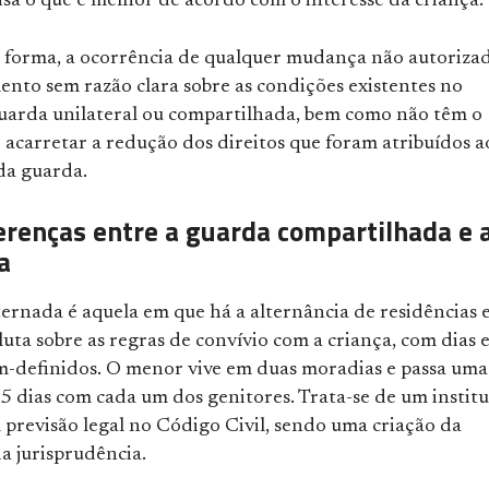
isa o que é melhor de acordo com o interesse da criança.
 forma, a ocorrência de qualquer mudança não autoriza
nto sem razão clara sobre as condições existentes no
uarda unilateral ou compartilhada, bem como não têm o
 acarretar a redução dos direitos que foram atribuídos a
da guarda.
ferenças entre a guarda compartilhada e 
a
ernada é aquela em que há a alternância de residências e
luta sobre as regras de convívio com a criança, com dias 
m-definidos. O menor vive em duas moradias e passa uma
5 dias com cada um dos genitores. Trata-se de um instit
 previsão legal no Código Civil, sendo uma criação da
a jurisprudência.