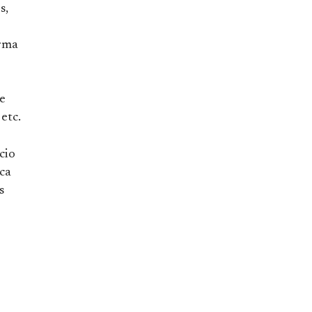
s,
orma
e
etc.
cio
ica
s