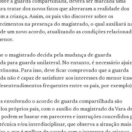
obre a guarda compartilhada, deverá ser marcada uma
ra tratar dos novos fatos que alteraram a realidade dos
m a criança. Assim, os pais vão discorrer sobre os
ecimentos na presença do magistrado, o qual auxiliará n
de um novo acordo, atualizando as condições relacionad
menor.
que o magistrado decida pela mudança de guarda
a para guarda unilateral. No entanto, é necessário ajuiz
tônoma. Para isso, deve ficar comprovado que a guarda
a não é capaz de satisfazer aos interesses do menor (cas
desentendimentos frequentes entre os pais, por exemplo)
es envolvendo o acordo de guarda compartilhada são
los próprios pais, com o auxílio do magistrado da Vara d
es podem se basear em pareceres e instruções concedidos 
écnica e/ou interdisciplinar, que observa a situação mais