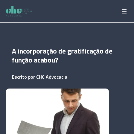
Pular
para
o
conteúdo
A incorporação de gratificação de
função acabou?
Escrito por
CHC Advocacia