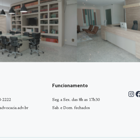
Funcionamento
Ins
F
8-2222
Seg. a Sex. das 8h as 17h30
dvocacia.adv.br
Sab. e Dom. fechados