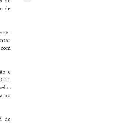
is de
o de
e ser
entar
o com
ção e
,00,
pelos
da no
é de