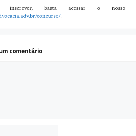
 inscrever, basta acessar o nosso si
dvocacia.adv.br/concurso/
.
 um comentário
ário