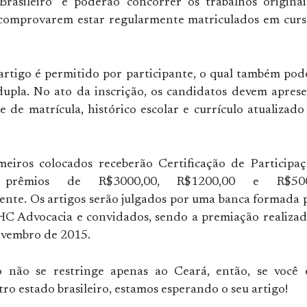
Brasileiro” e poderão concorrer os trabalhos origina
comprovarem estar regularmente matriculados em curs
rtigo é permitido por participante, o qual também pod
dupla. No ato da inscrição, os candidatos devem apres
 de matrícula, histórico escolar e currículo atualizad
meiros colocados receberão Certificação de Participa
o prêmios de R$3000,00, R$1200,00 e R$500
ente. Os artigos serão julgados por uma banca formada 
HC Advocacia e convidados, sendo a premiação realiza
ovembro de 2015.
 não se restringe apenas ao Ceará, então, se você 
ro estado brasileiro, estamos esperando o seu artigo!