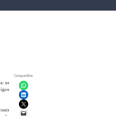
Compartilhe
Share on WhatsApp
a: as
tigos
Share on LinkedIn
Email this Page
tuais
Email this Page