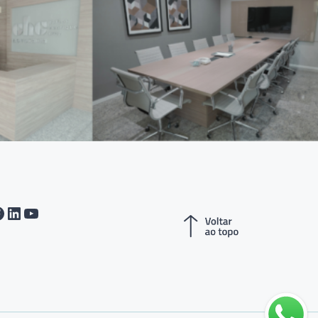
tagram
acebook
LinkedIn
Youtube