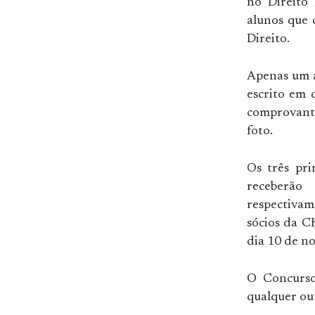
no Direito 
alunos que 
Direito.
Apenas um a
escrito em 
comprovante
foto.
Os três pri
receberã
respectivam
sócios da C
dia 10 de n
O Concurso
qualquer out