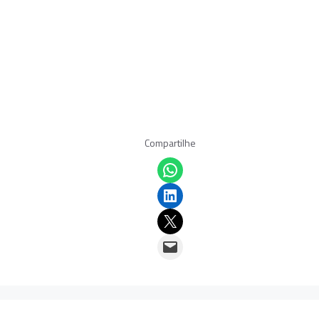
Compartilhe
Share on WhatsApp
Share on LinkedIn
Email this Page
Email this Page