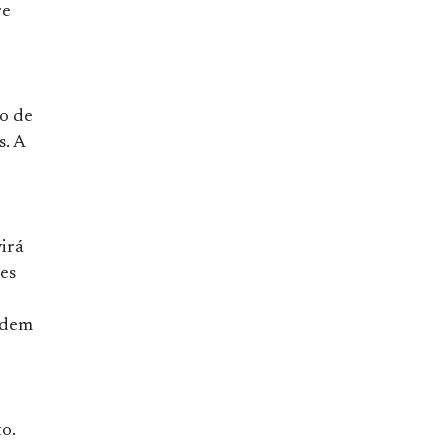
re
o de
s. A
irá
es
ondem
o.