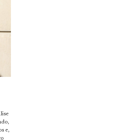
lise
ndo,
s e,
co