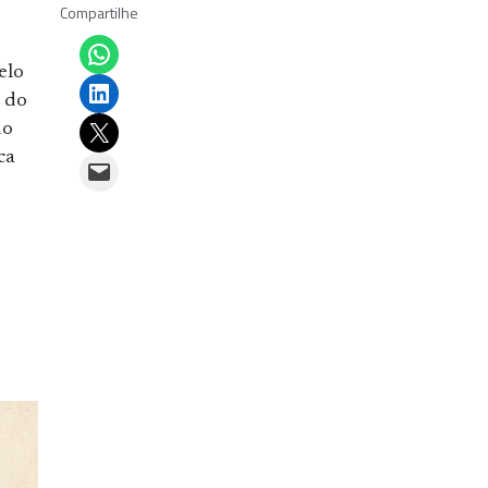
Compartilhe
Share on WhatsApp
elo
Share on LinkedIn
 do
Email this Page
do
ca
Email this Page