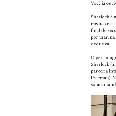
Você já ouv
Sherlock é u
médico e es
final do séc
por usar, na
dedutiva.
O personage
Sherlock (i
parceria in
Freeman). Na
solucionando