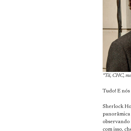
“Tá, CHC, ma
Tudo! E nós 
Sherlock Hol
panorâmica 
observando a
com isso, c