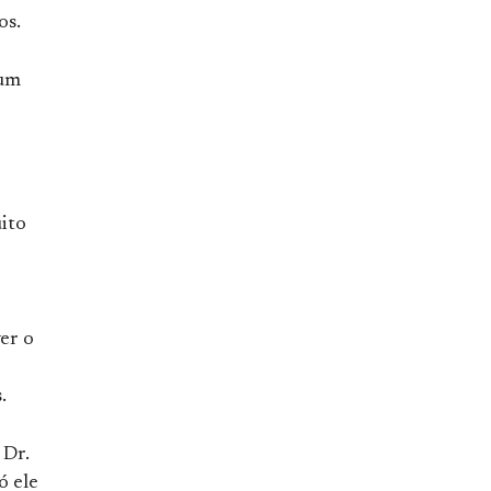
os.
 um
ito
er o
.
 Dr.
ó ele