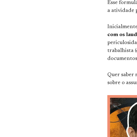
Esse formulá
a atividade 
Inicialment
com os laud
periculosid
trabalhista 
documentos 
Quer saber m
sobre o ass