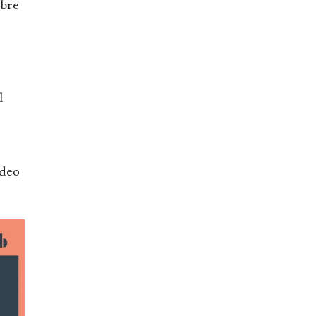
obre
e
l
ídeo