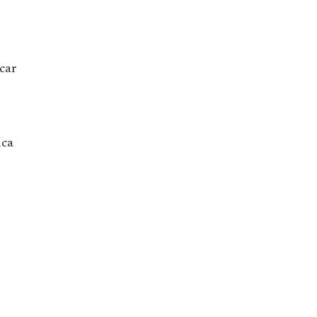
car
ica