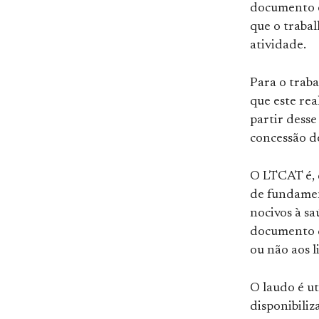
documento é
que o trabal
atividade.
Para o trab
que este rea
partir desse
concessão d
O LTCAT é, 
de fundamen
nocivos à sa
documento d
ou não aos l
O laudo é u
disponibiliz