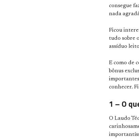
consegue faz
nada agradá
Ficou inter
tudo sobre 
assíduo leito
E como de co
bônus exclus
importantes
conhecer. F
1 – O qu
O Laudo Téc
carinhosam
importantís