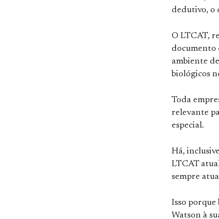
dedutivo, o 
O LTCAT, re
documento q
ambiente de 
biológicos n
Toda empres
relevante p
especial.
Há, inclusiv
LTCAT atual
sempre atual
Isso porque 
Watson à su