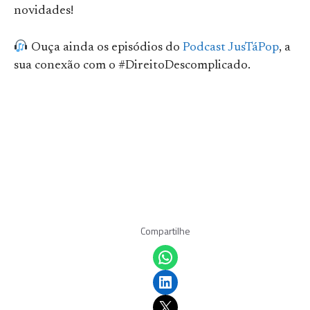
novidades!
Ouça ainda os episódios do
Podcast JusTáPop
, a
sua conexão com o #DireitoDescomplicado.
Compartilhe
Share on WhatsApp
Share on LinkedIn
Email this Page