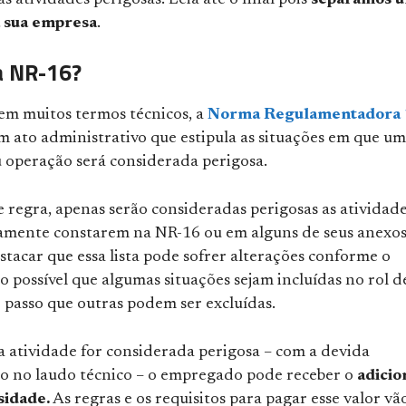
s atividades perigosas. Leia até o final pois
separamos 
a sua empresa
.
a NR-16?
em muitos termos técnicos, a
Norma Regulamentadora
m ato administrativo que estipula as situações em que u
u operação será considerada perigosa.
e regra, apenas serão consideradas perigosas as atividad
amente constarem na NR-16 ou em alguns de seus anexos
stacar que essa lista pode sofrer alterações conforme o
 possível que algumas situações sejam incluídas no rol d
 passo que outras podem ser excluídas.
atividade for considerada perigosa – com a devida
 no laudo técnico – o empregado pode receber o
adicio
sidade.
As regras e os requisitos para pagar esse valor vã