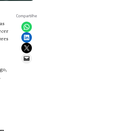
Compartilhe
Share on WhatsApp
as
ecer
Share on LinkedIn
bres
Email this Page
Email this Page
go,
.