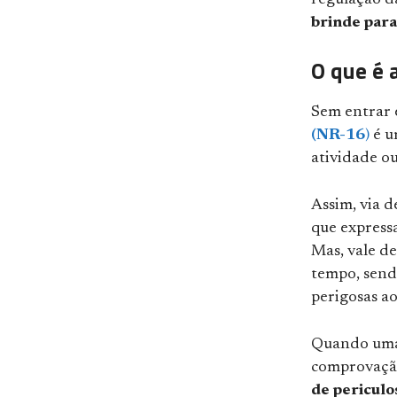
regulação da
brinde par
O que é 
Sem entrar 
(NR-16
)
é u
atividade o
Assim, via d
que express
Mas, vale de
tempo, sendo
perigosas ao
Quando uma 
comprovação
de periculo