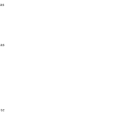
as
 as
 te