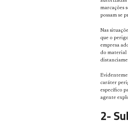
autorizadas 
marcações so
possam se pr
Nas situaçõ
que o perigo
empresa ado
do material 
distanciame
Evidentement
caráter per
específico p
agente explo
2-
Su