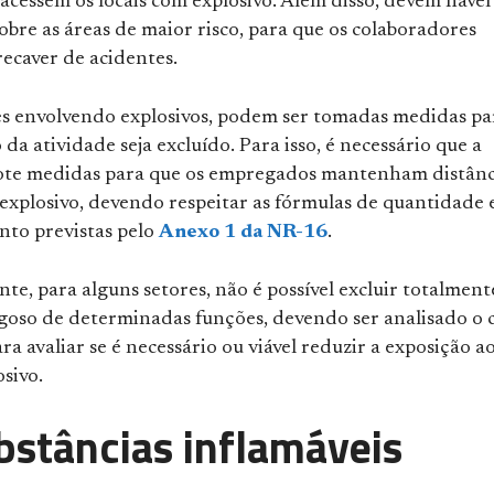
acessem os locais com explosivo. Além disso, devem haver
bre as áreas de maior risco, para que os colaboradores
ecaver de acidentes.
es envolvendo explosivos, podem ser tomadas medidas pa
 da atividade seja excluído. Para isso, é necessário que a
te medidas para que os empregados mantenham distânc
explosivo, devendo respeitar as fórmulas de quantidade 
nto previstas pelo
Anexo 1 da NR-16
.
e, para alguns setores, não é possível excluir totalment
igoso de determinadas funções, devendo ser analisado o 
ara avaliar se é necessário ou viável reduzir a exposição a
sivo.
bstâncias inflamáveis