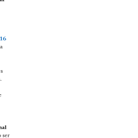
um
 16
ma
es
.
e
nal
o ser