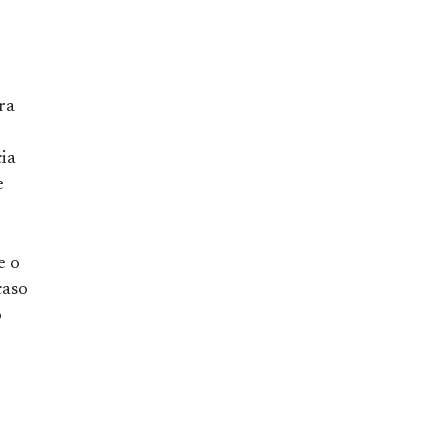
ra
ia
e
e o
caso
o