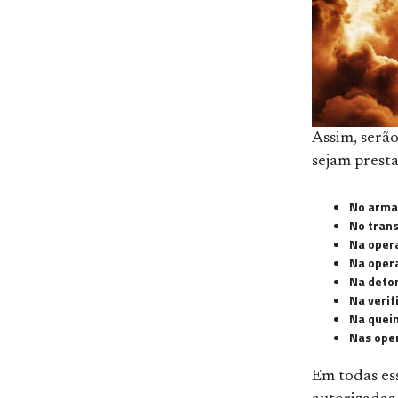
Assim, serã
sejam presta
No arma
No trans
Na opera
Na oper
Na deto
Na verif
Na queim
Nas oper
Em todas es