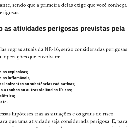
ante, sendo que a primeira delas exige que você conheça 
erigosas.
o as atividades perigosas previstas pela
las regras atuais da NR-16, serão consideradas perigosas
ou operações que envolvam:
ias explosivas;
ias inflamáveis;
s ionizantes ou substâncias radioativas;
o a roubos ou outras violências físicas;
elétrica;
eta.
sas hipóteses traz as situações e os graus de risco
ara que uma atividade seja considerada perigosa. E, para