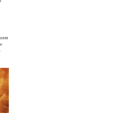
s
izam
de
e