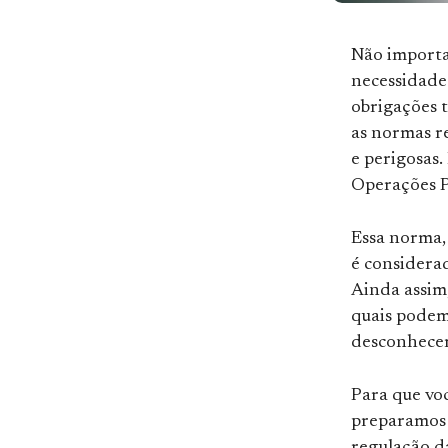
Não importa 
necessidade 
obrigações 
as normas r
e perigosas.
Operações P
Essa norma,
é considera
Ainda assim,
quais podem
desconhecer 
Para que vo
preparamos e