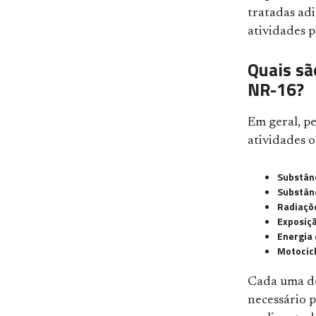
tratadas adi
atividades p
Quais sã
NR-16?
Em geral, pe
atividades 
Substânc
Substânc
Radiaçõe
Exposiçã
Energia 
Motocicl
Cada uma des
necessário p