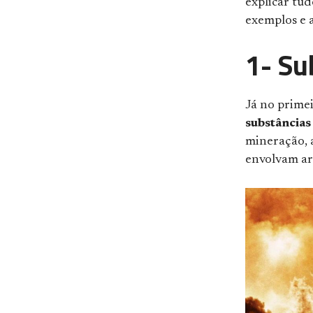
explicar tud
exemplos e a
1-
Su
Já no primei
substâncias
mineração, a
envolvam ar