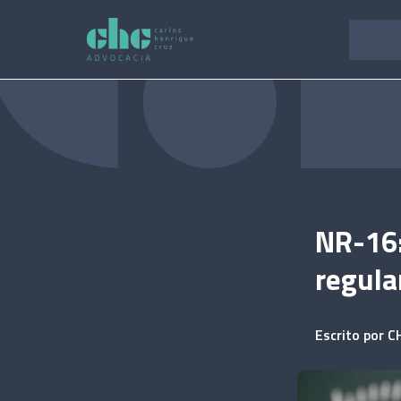
Pular
para
o
conteúdo
NR-16:
regula
Escrito por
C