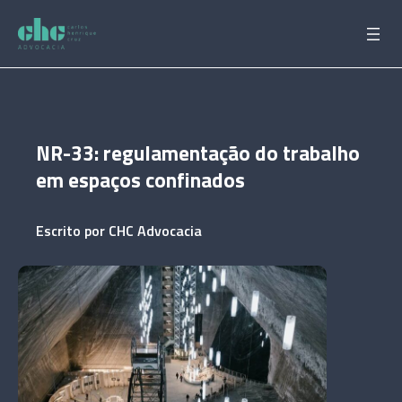
Pular
para
o
conteúdo
NR-33: regulamentação do trabalho
em espaços confinados
Escrito por
CHC Advocacia