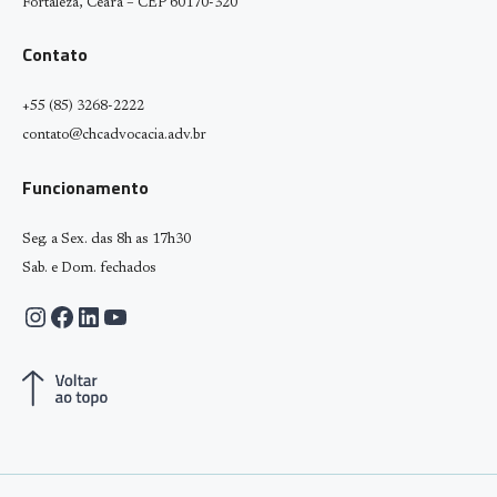
Fortaleza, Ceará – CEP 60170-320
Contato
+55 (85) 3268-2222
contato@chcadvocacia.adv.br
Funcionamento
Seg. a Sex. das 8h as 17h30
Sab. e Dom. fechados
Instagram
Facebook
LinkedIn
Youtube