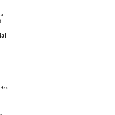
da
!
ial
 das