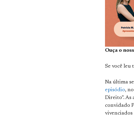
Ouça o noss
Se você leu 
Na última s
episódio
, n
Direito”. A
convidado P
vivenciados 