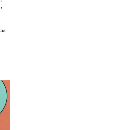
ar
o
cas