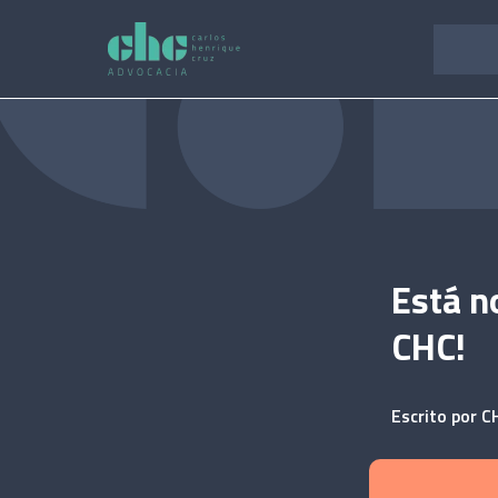
Pular
para
o
conteúdo
Está n
CHC!
Escrito por
C