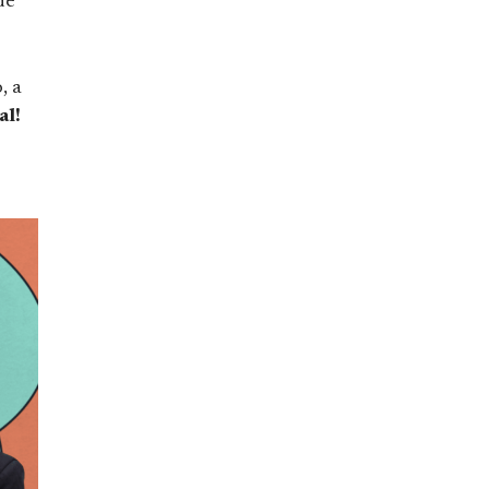
de
, a
al!