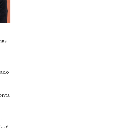
mas
tado
conta
,
r… e