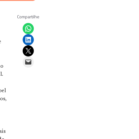
Compartilhe
Share on WhatsApp
Share on LinkedIn
e
Email this Page
Email this Page
to
l.
pel
os,
ais