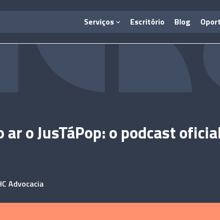
Serviços
Escritório
Blog
Opor
o ar o JusTáPop: o podcast oficia
HC Advocacia