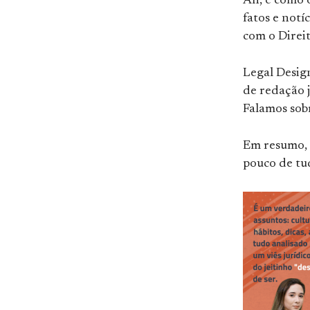
Ah, e como
fatos e notí
com o Direit
Legal Design
de redação 
Falamos sobr
Em resumo, 
pouco de tud