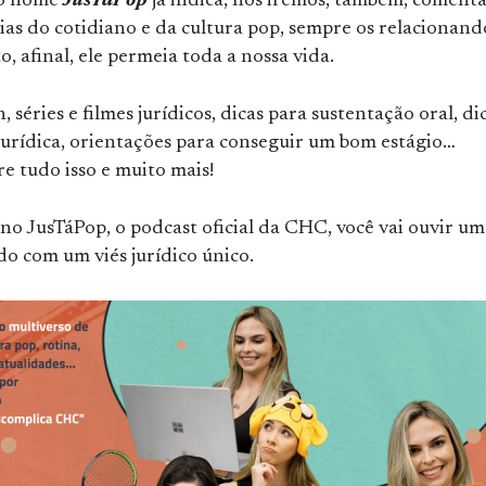
 o nome
JusTáPop
já indica, nós iremos, também, coment
cias do cotidiano e da cultura pop, sempre os relacionand
o, afinal, ele permeia toda a nossa vida.
, séries e filmes jurídicos, dicas para sustentação oral, di
jurídica, orientações para conseguir um bom estágio…
e tudo isso e muito mais!
no JusTáPop, o podcast oficial da CHC, você vai ouvir um
o com um viés jurídico único.