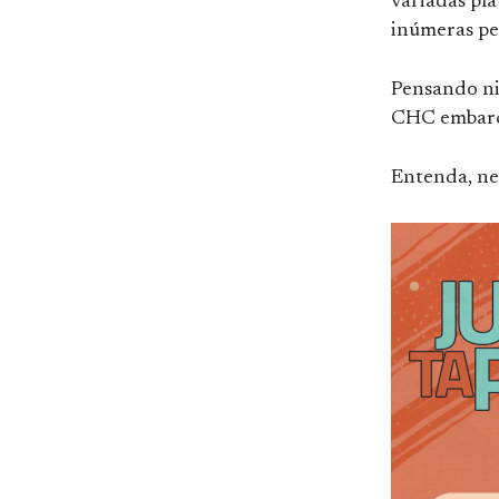
variadas pla
inúmeras pe
Pensando ni
CHC embarc
Entenda, ne