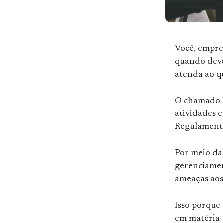
Você, empre
quando deve
atenda ao q
O chamado P
atividades 
Regulamenta
Por meio da 
gerenciamen
ameaças aos 
Isso porque 
em matéria 