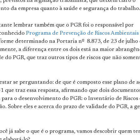
previstos na legislação trabalhista, que deixem claro o
nto da empresa quanto à saúde e segurança do trabalho
tante lembrar também que o PGR foi o responsável por
o conhecido
Programa de Prevenção de Riscos Ambientais
forme determinado na Portaria nº 8.873, de 23 de julho
mente, a diferença entre os dois está na maior abrangên
e do PGR, que traz outros tipos de riscos que não somen
 estar se perguntando: de que é composto esse plano de a
-1 que traz essa resposta, afirmando que dois documento
s para o desenvolvimento do PGR: o Inventário de Riscos 
o. Sobre eles e acerca do prazo de validade do PGR, a g
ocê já sabe o que é o programa, vamos descobrir quem t
 elaborá-lo?