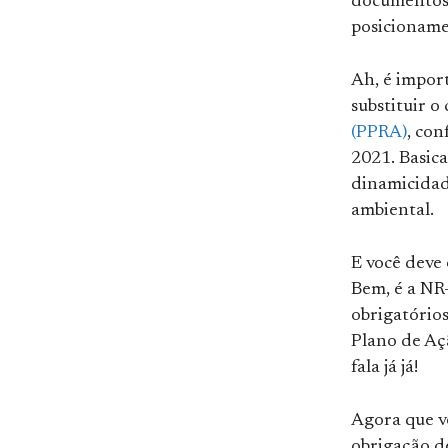
documentos, 
posicioname
Ah, é impor
substituir 
(PPRA)
, con
2021. Basica
dinamicidad
ambiental.
E você deve
Bem, é a NR
obrigatório
Plano de Açã
fala já já!
Agora que v
obrigação de