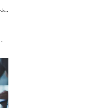
dor,
 e