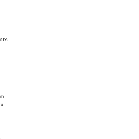
nte
em
ou
).