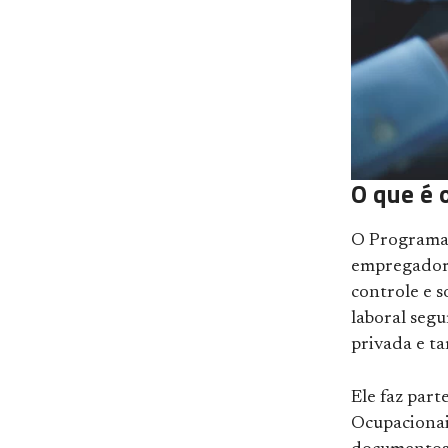
O que é 
O Programa 
empregador 
controle e s
laboral seg
privada e t
Ele faz par
Ocupacionai