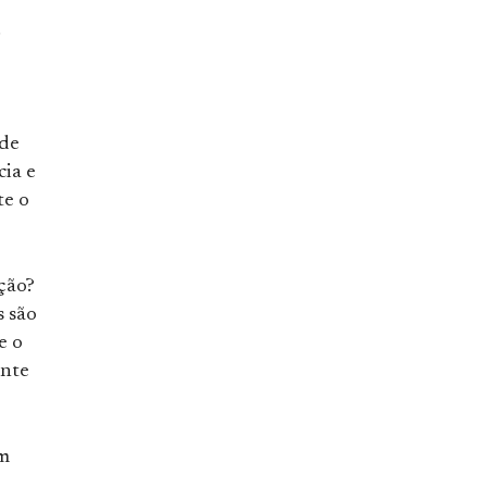
.
 de
cia e
te o
ção?
s são
e o
ente
em