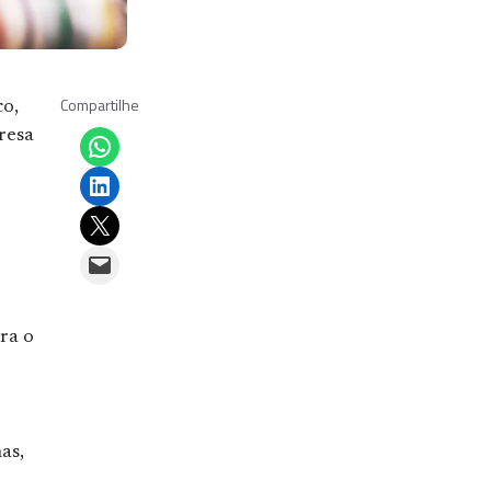
Compartilhe
co,
Share on WhatsApp
resa
Share on LinkedIn
Email this Page
Email this Page
ra o
as,