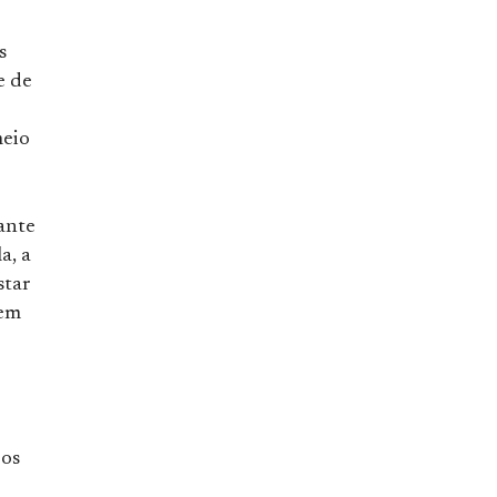
s
e de
meio
ante
a, a
star
dem
 os