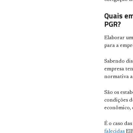
Quais em
PGR?
Elaborar um
para a empre
Sabendo dis
empresa ten
normativa a 
São os estab
condições de
econômico, 
É o caso da
falecidas
EIR