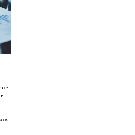
ente
de
scos