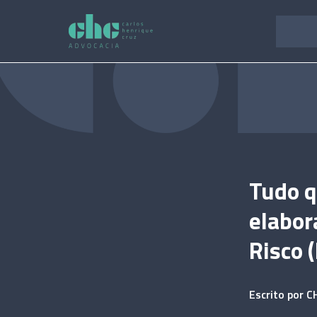
Pular
para
o
conteúdo
Tudo q
elabor
Risco 
Escrito por
C