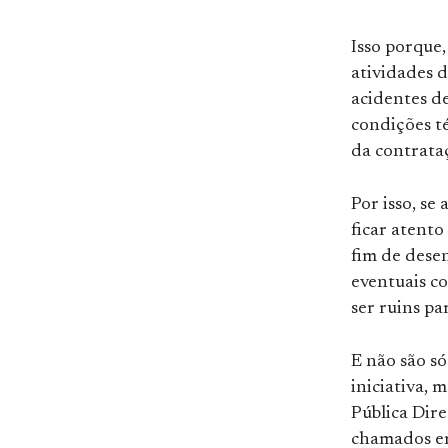
Isso porque
atividades 
acidentes d
condições t
da contrataç
Por isso, se
ficar atento
fim de dese
eventuais c
ser ruins p
E não são só
iniciativa,
Pública Dir
chamados e