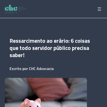
Pular
para
o
conteúdo
Ressarcimento ao erário: 6 coisas
que todo servidor público precisa
saber!
Escrito por
CHC Advocacia