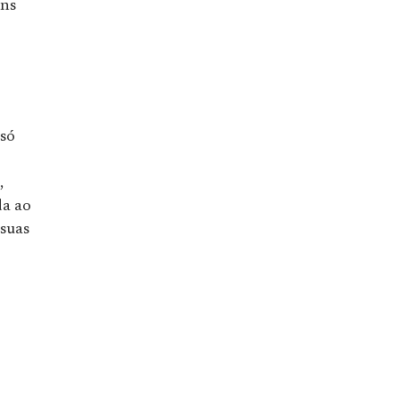
uns
 só
,
da ao
 suas