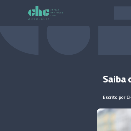
Pular
para
o
conteúdo
Saiba 
Escrito por
C