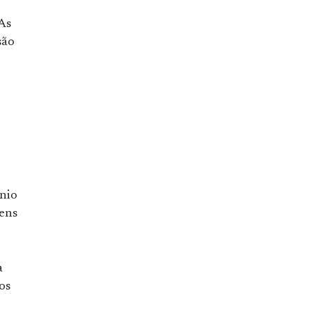
As
são
ônio
bens
a
os