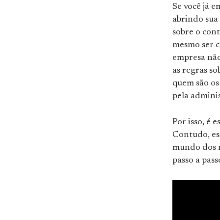
Se você já 
abrindo sua 
sobre o con
mesmo ser c
empresa não 
as regras s
quem são os 
pela adminis
Por isso, é 
Contudo, es
mundo dos n
passo a pass