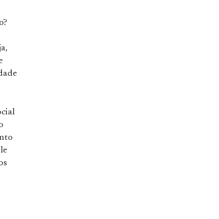
o?
a,
e
idade
cial
o
ento
le
os