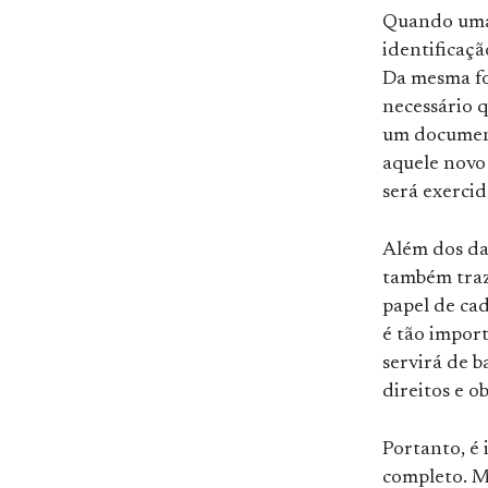
Quando uma 
identificaç
Da mesma fo
necessário q
um document
aquele novo 
será exercid
Além dos da
também traz
papel de ca
é tão impor
servirá de b
direitos e o
Portanto, é 
completo. M