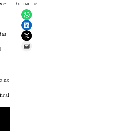
Compartilhe
s e
Share on WhatsApp
Share on LinkedIn
Email this Page
das
Email this Page
l
do no
ira!