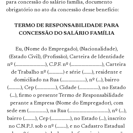
para concessão do salário família, documento
obrigatório no ato da concessão desse benefício:
TERMO DE RESPONSABILIDADE PARA
CONCESSÃO DO SALÁRIO FAMÍLIA
Eu, (Nome do Empregado), (Nacionalidade),
(Estado Civil), (Profissão), Carteira de Identidade
nº (…………………….), C.P.F. nº (……………………..), Carteira
de Trabalho nº (…………) e série (…….), residente e
domiciliado na Rua (………………..), nº (…), bairro
(……….), Cep (…………….), Cidade (…………….), no Estado
(…), firmo o presente Termo de Responsabilidade
perante a Empresa (Nome do Empregador), com
sede em (……………), na Rua (……………………………), nº (…),
bairro (………), Cep (…………….), no Estado (…), inscrito
no C.N.P.J. sob o nº (……..), e no Cadastro Estadual