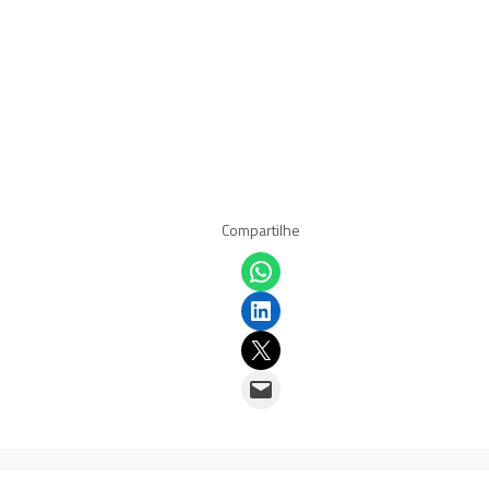
Compartilhe
Share on WhatsApp
Share on LinkedIn
Email this Page
Email this Page