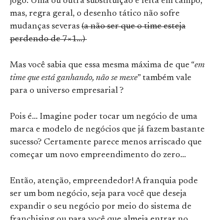
jogo. Uma ou outra substituição é feita em campo,
mas, regra geral, o desenho tático não sofre
mudanças severas
(a não ser que o time esteja
perdendo de 7×1…)
Mas você sabia que essa mesma máxima de que “
em
time que está ganhando, não se mexe
” também vale
para o universo empresarial ?
Pois é… Imagine poder tocar um negócio de uma
marca e modelo de negócios que já fazem bastante
sucesso? Certamente parece menos arriscado que
começar um novo empreendimento do zero…
Então, atenção, empreendedor! A franquia pode
ser um bom negócio, seja para você que deseja
expandir o seu negócio por meio do sistema de
franchising ou para você que almeja entrar no