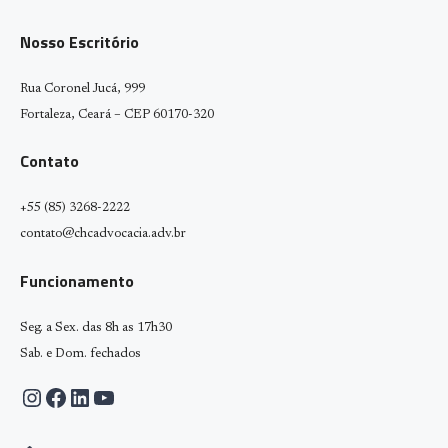
Nosso Escritório
Rua Coronel Jucá, 999
Fortaleza, Ceará – CEP 60170-320
Contato
+55 (85) 3268-2222
contato@chcadvocacia.adv.br
Funcionamento
Seg. a Sex. das 8h as 17h30
Sab. e Dom. fechados
Instagram
Facebook
LinkedIn
Youtube