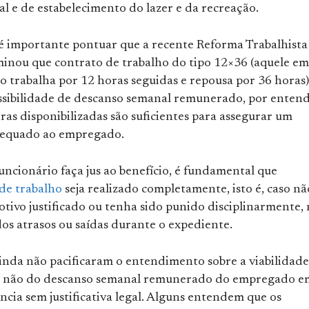
ial e de estabelecimento do lazer e da recreação.
 é importante pontuar que a recente Reforma Trabalhista
inou que contrato de trabalho do tipo 12×36 (aquele em
o trabalha por 12 horas seguidas e repousa por 36 horas)
ossibilidade de descanso semanal remunerado, por enten
ras disponibilizadas são suficientes para assegurar um
dequado ao empregado.
uncionário faça jus ao benefício, é fundamental que
de trabalho
seja realizado completamente, isto é, caso nã
tivo justificado ou tenha sido punido disciplinarmente,
os atrasos ou saídas durante o expediente.
ainda não pacificaram o entendimento sobre a viabilidade
u não do descanso semanal remunerado do empregado e
ncia sem justificativa legal. Alguns entendem que os