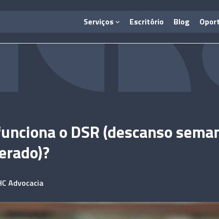
Serviços
Escritório
Blog
Opor
unciona o DSR (descanso sema
erado)?
HC Advocacia