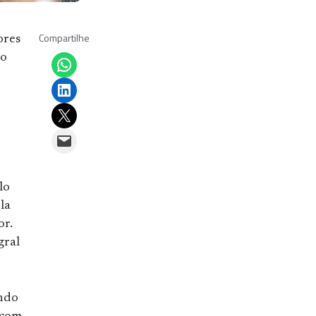
Compartilhe
ores
Share on WhatsApp
do
Share on LinkedIn
Email this Page
Email this Page
lo
la
or.
gral
endo