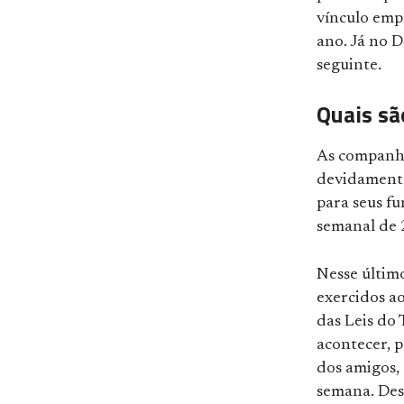
vínculo empr
ano. Já no D
seguinte.
Quais sã
As companhi
devidamente
para seus fu
semanal de 
Nesse últim
exercidos a
das Leis do
acontecer, p
dos amigos,
semana. Des