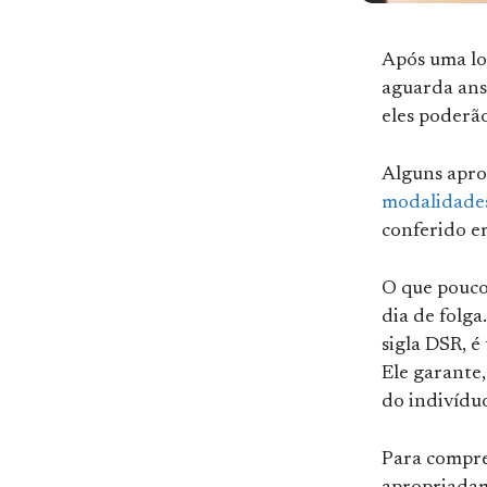
Após uma lo
aguarda ans
eles poderã
Alguns apro
modalidades
conferido e
O que pouco
dia de folg
sigla DSR, é
Ele garante
do indivíduo
Para compre