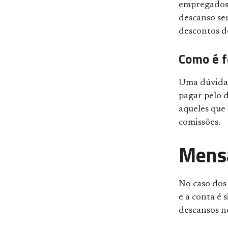
empregados n
descanso se
descontos do
Como é f
Uma dúvida 
pagar pelo 
aqueles que 
comissões.
Mensa
No caso dos 
e a conta é 
descansos n