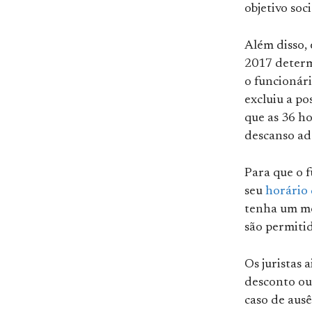
objetivo soc
Além disso,
2017 determ
o funcionári
excluiu a p
que as 36 ho
descanso a
Para que o f
seu
horário 
tenha um mo
são permitid
Os juristas 
desconto o
caso de ausê