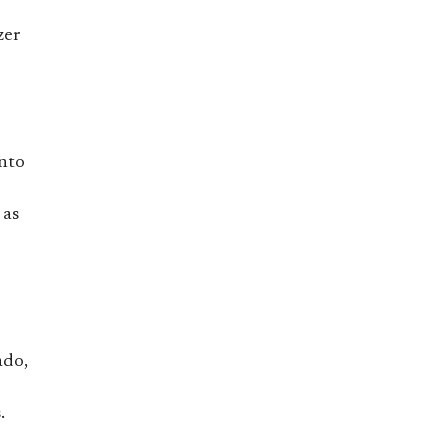
zer
nto
 as
ado,
.