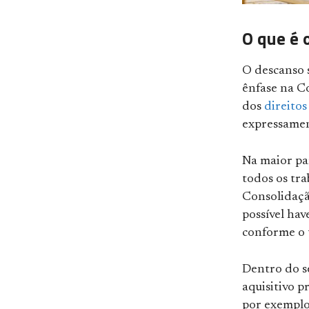
O que é 
O descanso 
ênfase na Co
dos
direito
expressament
Na maior pa
todos os tr
Consolidação
possível hav
conforme o 
Dentro do s
aquisitivo p
por exemplo