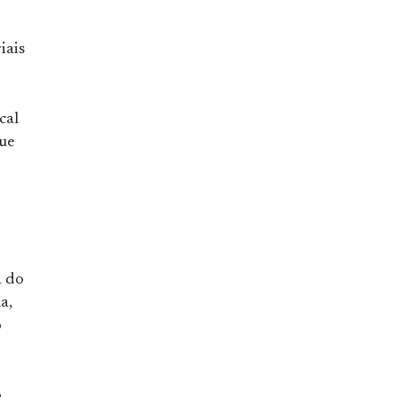
iais
cal
que
a do
a,
o
o