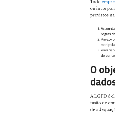
Todo
empre
ou incorpora
previstos na
Accounta
regras d
Privacy 
manipula
Privacy 
de conce
O obj
dado
A LGPD é cl
fusão de emp
de adequaçã