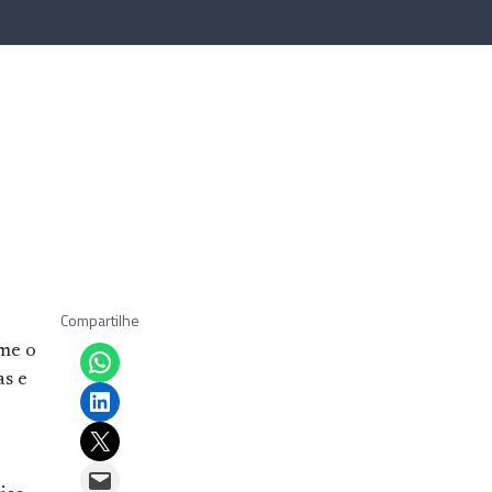
Compartilhe
Share on WhatsApp
me o
as e
Share on LinkedIn
Email this Page
Email this Page