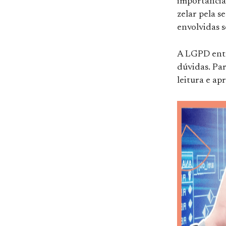
importância
zelar pela 
envolvidas 
A LGPD entr
dúvidas. Par
leitura e a