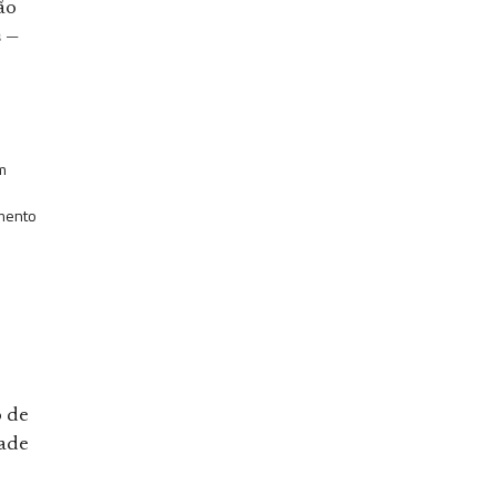
ão
s —
m
omento
o de
dade