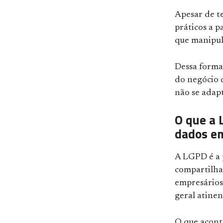
Apesar de te
práticos a p
que manipul
Dessa forma,
do negócio 
não se adap
O que a 
dados em
A LGPD é a p
compartilha
empresários 
geral atinen
O que acont