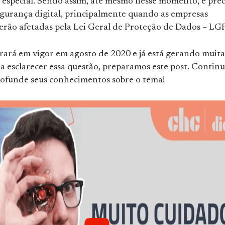
 especial. Sendo assim, até mesmo nesse momento, é prec
segurança digital, principalmente quando as empresas
serão afetadas pela Lei Geral de Proteção de Dados – LG
ará em vigor em agosto de 2020 e já está gerando muita
a esclarecer essa questão, preparamos este post. Continu
profunde seus conhecimentos sobre o tema!