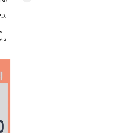
iso
PD.
s
e a