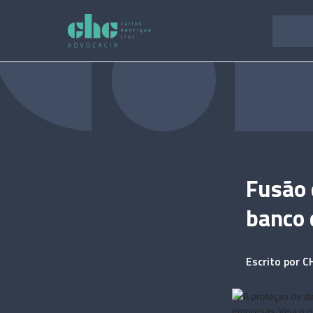
Pular
para
o
conteúdo
Fusão 
banco 
Escrito por
C