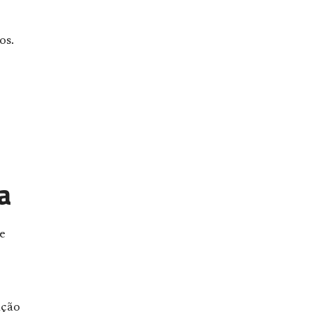
os.
a
e
ação