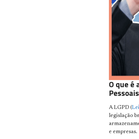
O que é 
Pessoais
A LGPD (
Le
legislação b
armazenamen
e empresas.