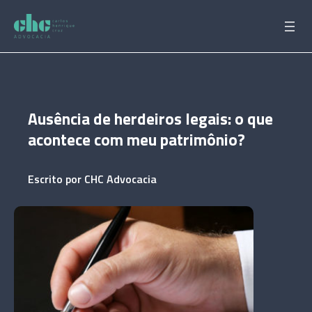
Pular
para
o
conteúdo
Ausência de herdeiros legais: o que
acontece com meu patrimônio?
Escrito por
CHC Advocacia