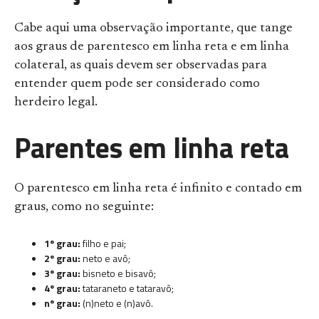
Cabe aqui uma observação importante, que tange
aos graus de parentesco em linha reta e em linha
colateral, as quais devem ser observadas para
entender quem pode ser considerado como
herdeiro legal.
Parentes em linha reta
O parentesco em linha reta é infinito e contado em
graus, como no seguinte:
1º grau:
filho e pai;
2º grau:
neto e avô;
3º grau:
bisneto e bisavô;
4º grau:
tataraneto e tataravô;
nº grau:
(n)neto e (n)avô.