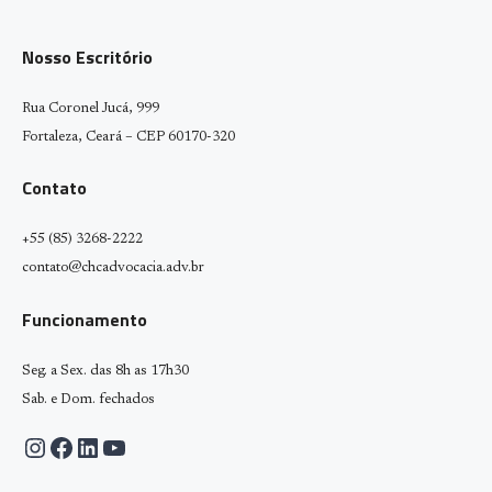
Nosso Escritório
Rua Coronel Jucá, 999
Fortaleza, Ceará – CEP 60170-320
Contato
+55 (85) 3268-2222
contato@chcadvocacia.adv.br
Funcionamento
Seg. a Sex. das 8h as 17h30
Sab. e Dom. fechados
Instagram
Facebook
LinkedIn
Youtube