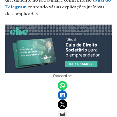
diretamente no seu e-mail e confira nosso
canal do
Telegram
contendo várias explicações jurídicas
descomplicadas.
Compartilhe
Share on WhatsApp
Share on LinkedIn
Email this Page
Email this Page