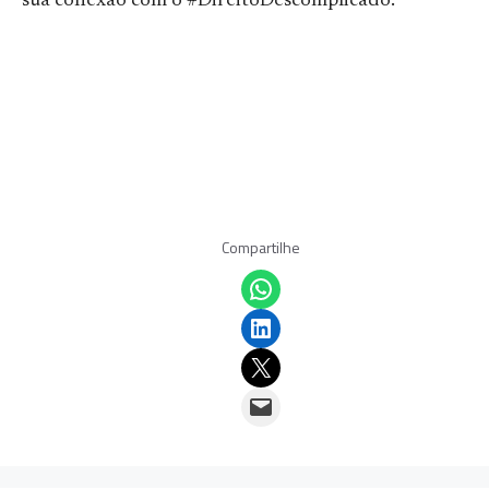
sua conexão com o #DireitoDescomplicado.
Compartilhe
Share on WhatsApp
Share on LinkedIn
Email this Page
Email this Page