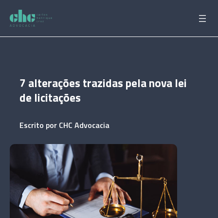
Pular
para
o
conteúdo
7 alterações trazidas pela nova lei
de licitações
Escrito por
CHC Advocacia