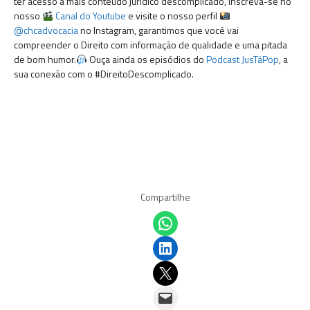
ter acesso a mais conteúdo jurídico descomplicado, inscreva-se no
nosso
Canal do Youtube
e visite o nosso perfil
@chcadvocacia
no Instagram, garantimos que você vai
compreender o Direito com informação de qualidade e uma pitada
de bom humor.
Ouça ainda os episódios do
Podcast JusTáPop
, a
sua conexão com o #DireitoDescomplicado.
Compartilhe
Share on WhatsApp
Share on LinkedIn
Email this Page
Email this Page