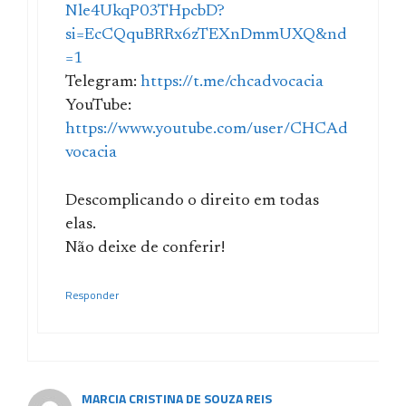
Nle4UkqP03THpcbD?
si=EcCQquBRRx6zTEXnDmmUXQ&nd
=1
Telegram:
https://t.me/chcadvocacia
YouTube:
https://www.youtube.com/user/CHCAd
vocacia
Descomplicando o direito em todas
elas.
Não deixe de conferir!
Responder
MARCIA CRISTINA DE SOUZA REIS