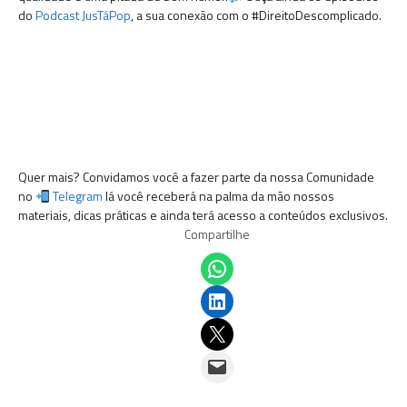
do
Podcast JusTáPop
, a sua conexão com o #DireitoDescomplicado.
Quer mais? Convidamos você a fazer parte da nossa Comunidade
no
Telegram
lá você receberá na palma da mão nossos
materiais, dicas práticas e ainda terá acesso a conteúdos exclusivos.
Compartilhe
Share on WhatsApp
Share on LinkedIn
Email this Page
Email this Page