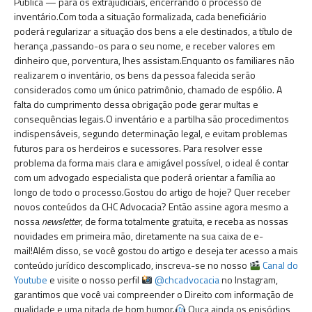
Pública — para os extrajudiciais, encerrando o processo de
inventário.Com toda a situação formalizada, cada beneficiário
poderá regularizar a situação dos bens a ele destinados, a título de
herança ,passando-os para o seu nome, e receber valores em
dinheiro que, porventura, lhes assistam.Enquanto os familiares não
realizarem o inventário, os bens da pessoa falecida serão
considerados como um único patrimônio, chamado de espólio. A
falta do cumprimento dessa obrigação pode gerar multas e
consequências legais.O inventário e a partilha são procedimentos
indispensáveis, segundo determinação legal, e evitam problemas
futuros para os herdeiros e sucessores. Para resolver esse
problema da forma mais clara e amigável possível, o ideal é contar
com um advogado especialista que poderá orientar a família ao
longo de todo o processo.Gostou do artigo de hoje? Quer receber
novos conteúdos da CHC Advocacia? Então assine agora mesmo a
nossa
newsletter
, de forma totalmente gratuita, e receba as nossas
novidades em primeira mão, diretamente na sua caixa de e-
mail!Além disso, se você gostou do artigo e deseja ter acesso a mais
conteúdo jurídico descomplicado, inscreva-se no nosso
Canal do
Youtube
e visite o nosso perfil
@chcadvocacia
no Instagram,
garantimos que você vai compreender o Direito com informação de
qualidade e uma pitada de bom humor.
Ouça ainda os episódios