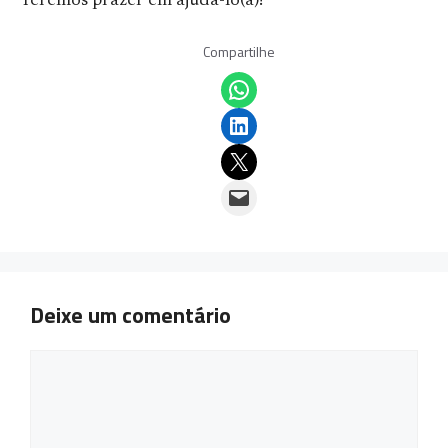
Teremos prazer em ajudá-lo(a)!
Compartilhe
Share on WhatsApp
Share on LinkedIn
Email this Page
Email this Page
Deixe um comentário
Comentário