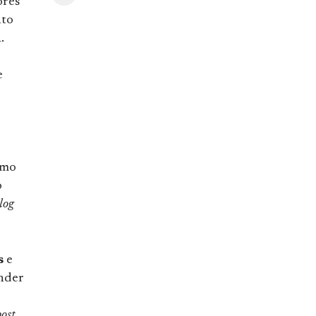
ores
nto
.
e
smo
o
log
s
e
nder
post
,