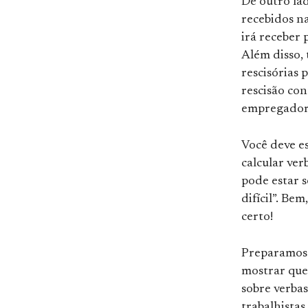
De outro lad
recebidos n
irá receber
Além disso,
rescisórias
rescisão co
empregador
Você deve e
calcular ver
pode estar s
difícil”. Be
certo!
Preparamos 
mostrar que
sobre verba
trabalhista