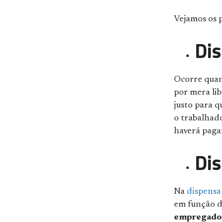
Vejamos os p
Dis
Ocorre quan
por mera li
justo para q
o trabalhado
haverá paga
Dis
Na
dispensa 
em função 
empregado