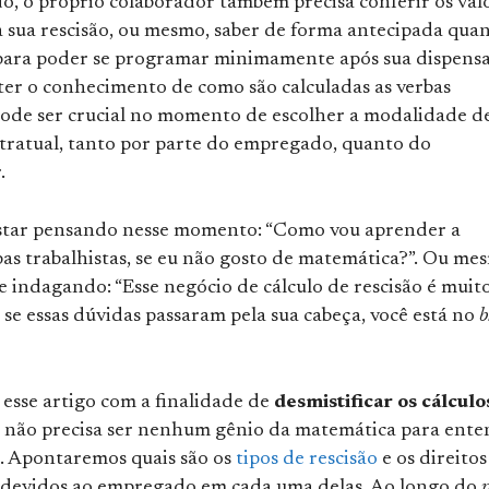
o, o próprio colaborador também precisa conferir os val
a sua rescisão, ou mesmo, saber de forma antecipada qua
 para poder se programar minimamente após sua dispensa
 ter o conhecimento de como são calculadas as verbas
 pode ser crucial no momento de escolher a modalidade d
ntratual, tanto por parte do empregado, quanto do
.
star pensando nesse momento: “Como vou aprender a
bas trabalhistas, se eu não gosto de matemática?”. Ou me
e indagando: “Esse negócio de cálculo de rescisão é muit
m, se essas dúvidas passaram pela sua cabeça, você está no
b
esse artigo com a finalidade de
desmistificar os cálculo
 não precisa ser nenhum gênio da matemática para ente
s. Apontaremos quais são os
tipos de rescisão
e os direitos
s devidos ao empregado em cada uma delas. Ao longo do