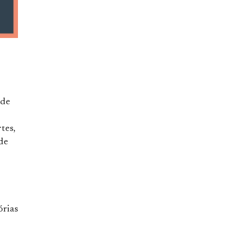
 de
tes,
de
órias