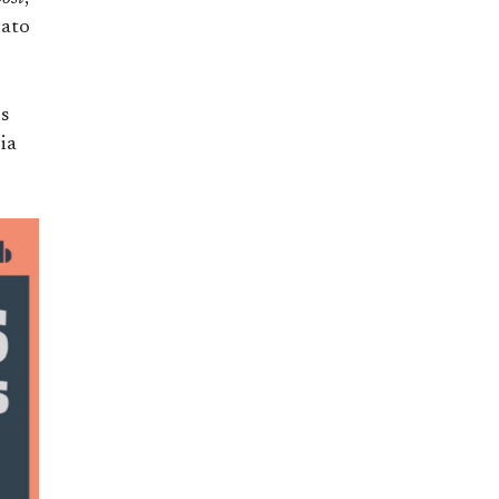
rato
is
ia