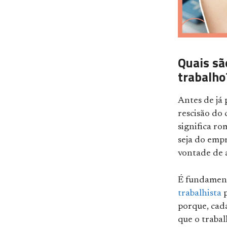
Quais sã
trabalho
Antes de já 
rescisão do 
significa ro
seja do emp
vontade de
É fundament
trabalhista
p
porque, cada
que o traba