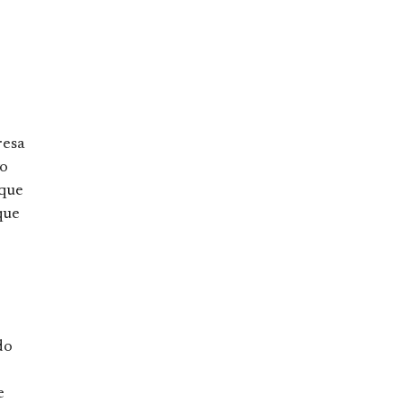
resa
vo
 que
que
do
e