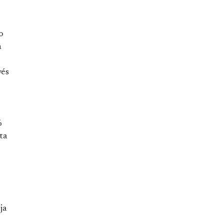
o
a
vés
%
ta
ja