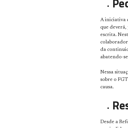
Pe
A iniciativa
que deverá,
escrita. Nes
colaborador 
da continuid
abatendo-se 
Nessa situa
sobre o FGTS
causa.
Re
Desde a
Ref