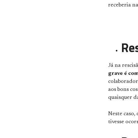
receberia na
Res
Já na rescis
grave é co
colaborador 
aos bons co
quaisquer da
Neste caso,
tivesse ocor