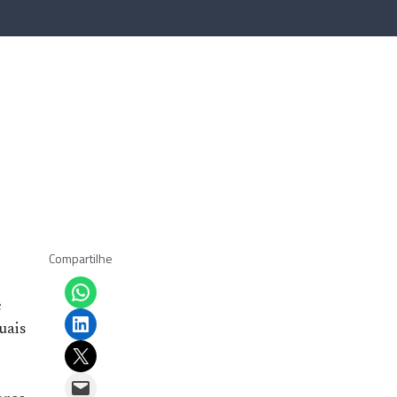
Compartilhe
Share on WhatsApp
e
Share on LinkedIn
uais
Email this Page
Email this Page