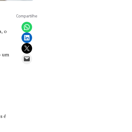
Compartilhe
Share on WhatsApp
, o
Share on LinkedIn
Email this Page
o um
Email this Page
s é