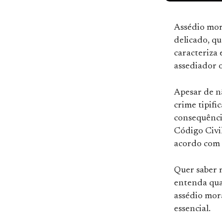
Assédio mor
delicado, q
caracteriza 
assediador 
Apesar de n
crime tipifi
consequênci
Código Civil
acordo com a
Quer saber 
entenda qua
assédio mor
essencial.