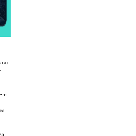
s ou
e
 em
es
sa