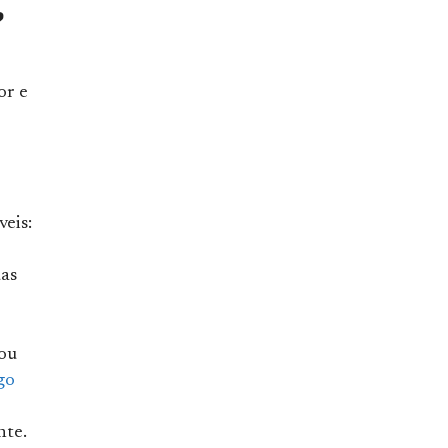
?
or e
veis:
uas
 ou
go
nte.