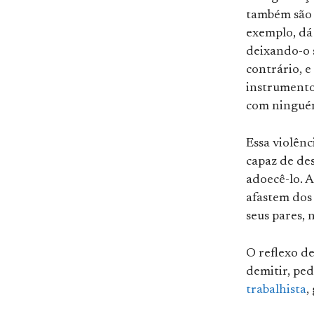
também são 
exemplo, dá 
deixando-o 
contrário, e
instrumento
com ninguém
Essa violênc
capaz de des
adoecê-lo. 
afastem dos 
seus pares, 
O reflexo de
demitir, pe
trabalhista
,