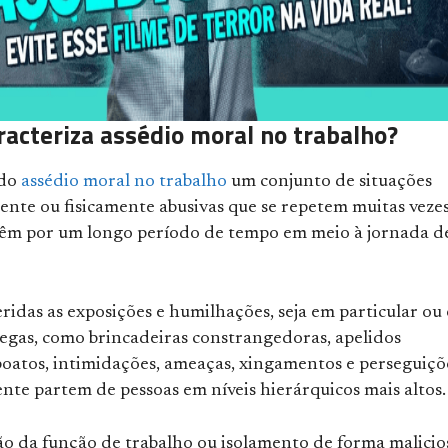
racteriza assédio moral no trabalho?
ado
assédio moral no trabalho
um conjunto de situações
nte ou fisicamente abusivas que se repetem muitas veze
êm por um longo período de tempo em meio à jornada d
eridas as exposições e humilhações, seja em particular ou
legas, como brincadeiras constrangedoras, apelidos
 boatos, intimidações, ameaças, xingamentos e perseguiçõ
te partem de pessoas em níveis hierárquicos mais altos.
o da função de trabalho ou isolamento de forma malicio