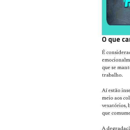
O que ca
É consider
emocionalme
que se mant
trabalho.
Aí estão ins
meio aos co
vexatórios,
que comumen
A degradaçã