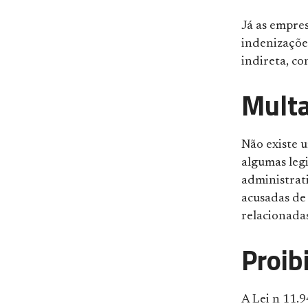
Já as empres
indenizaçõe
indireta, c
Multa
Não existe 
algumas leg
administrat
acusadas de
relacionadas
Proib
A Lei n 11.