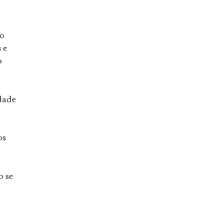
 o
 e
o
idade
os
o se