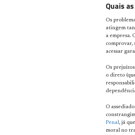
Quais as
Os problema
atingem tant
a empresa. O 
comprovar, 
acessar gara
Os prejuízos
o direto (qu
responsabil
dependência
O assediado
constrangim
Penal
, já qu
moral no tr