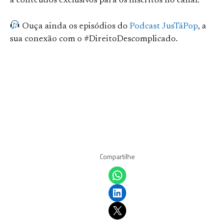
a conteúdos exclusivos para os inscritos no canal.
Ouça ainda os episódios do
Podcast JusTáPop
, a
sua conexão com o #DireitoDescomplicado.
Compartilhe
Share on WhatsApp
Share on LinkedIn
Email this Page