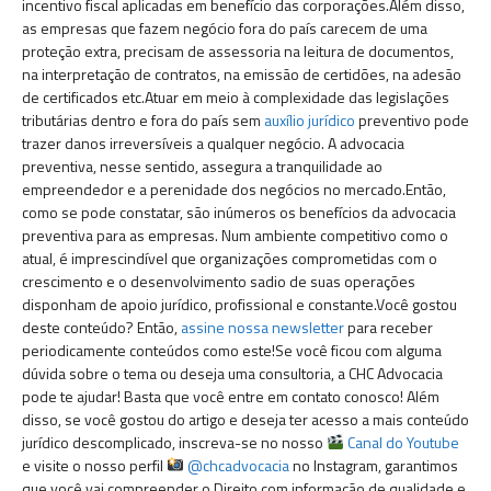
incentivo fiscal aplicadas em benefício das corporações.Além disso,
as empresas que fazem negócio fora do país carecem de uma
proteção extra, precisam de assessoria na leitura de documentos,
na interpretação de contratos, na emissão de certidões, na adesão
de certificados etc.Atuar em meio à complexidade das legislações
tributárias dentro e fora do país sem
auxílio jurídico
preventivo pode
trazer danos irreversíveis a qualquer negócio. A advocacia
preventiva, nesse sentido, assegura a tranquilidade ao
empreendedor e a perenidade dos negócios no mercado.Então,
como se pode constatar, são inúmeros os benefícios da advocacia
preventiva para as empresas. Num ambiente competitivo como o
atual, é imprescindível que organizações comprometidas com o
crescimento e o desenvolvimento sadio de suas operações
disponham de apoio jurídico, profissional e constante.Você gostou
deste conteúdo? Então,
assine nossa newsletter
para receber
periodicamente conteúdos como este!Se você ficou com alguma
dúvida sobre o tema ou deseja uma consultoria, a CHC Advocacia
pode te ajudar! Basta que você entre em contato conosco! Além
disso, se você gostou do artigo e deseja ter acesso a mais conteúdo
jurídico descomplicado, inscreva-se no nosso
Canal do Youtube
e visite o nosso perfil
@chcadvocacia
no Instagram, garantimos
que você vai compreender o Direito com informação de qualidade e