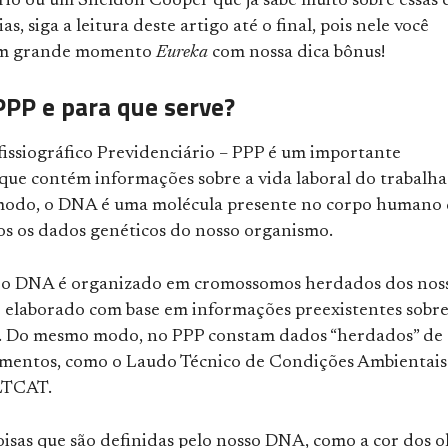
rio ou um Sheldon Cooper que já sabe muito sobre essas 
as, siga a leitura deste artigo até o final, pois nele você
um grande momento
Eureka
com nossa dica bônus!
PPP e para que serve?
fissiográfico Previdenciário – PPP é um importante
ue contém informações sobre a vida laboral do trabalha
odo, o DNA é uma molécula presente no corpo humano
os os dados genéticos do nosso organismo.
 o DNA é organizado em cromossomos herdados dos nos
 é elaborado com base em informações preexistentes sobre
. Do mesmo modo, no PPP constam dados “herdados” de
mentos, como o Laudo Técnico de Condições Ambientais
LTCAT.
isas que são definidas pelo nosso DNA, como a cor dos o