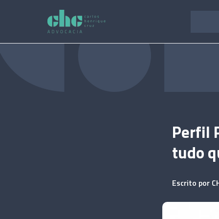
Pular
para
o
conteúdo
Perfil
tudo q
Escrito por
C