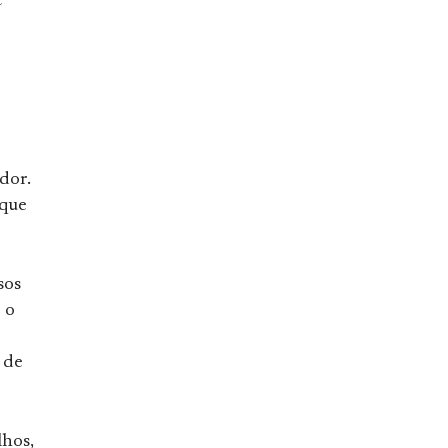
e
dor.
 que
sos
 o
 de
lhos,