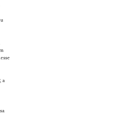
.
eu
a
ém
esse
, a
sa