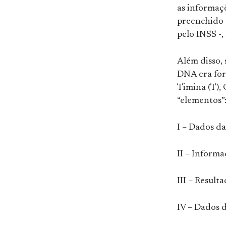
as informaçõ
preenchido 
pelo INSS -,
Além disso, 
DNA era for
Timina (T), 
“elementos”
I – Dados d
II – Informa
III – Result
IV – Dados d