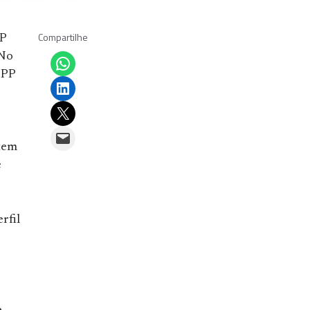
Compartilhe
PP
Share on WhatsApp
No
PPP
Share on LinkedIn
Email this Page
Email this Page
 tem
e
rfil