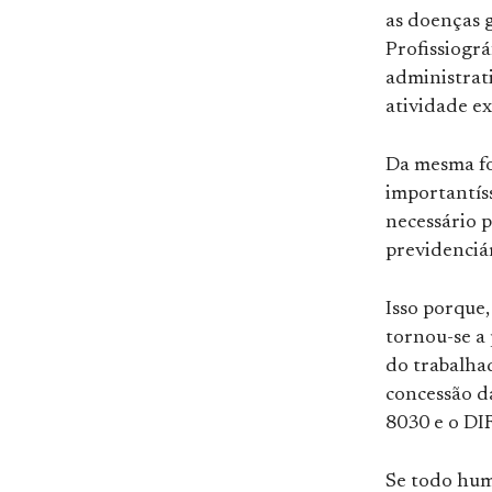
as doenças g
Profissiográ
administrati
atividade e
Da mesma fo
importantís
necessário p
previdenciár
Isso porque,
tornou-se a
do trabalhad
concessão 
8030 e o DI
Se todo hu