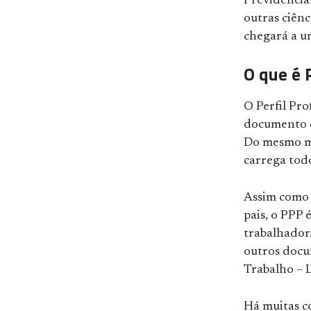
Previdenciá
outras ciênci
chegará a 
O que é 
O Perfil Pro
documento q
Do mesmo m
carrega tod
Assim como
pais, o PPP
trabalhador
outros docu
Trabalho – 
Há muitas co