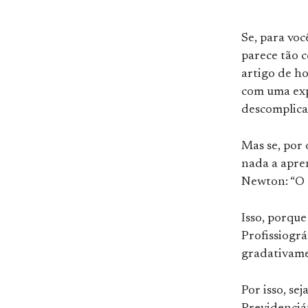
Se, para voc
parece tão 
artigo de ho
com uma exp
descomplica
Mas se, por 
nada a apren
Newton: “O 
Isso, porqu
Profissiográ
gradativame
Por isso, se