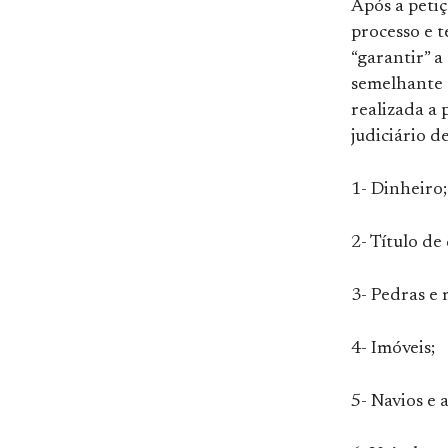
Após a petiç
processo e t
“garantir” 
semelhante a
realizada a 
judiciário d
1- Dinheiro;
2- Título de
3- Pedras e 
4- Imóveis;
5- Navios e 