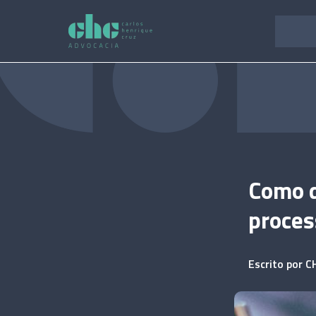
Pular
para
o
conteúdo
Como 
proces
Escrito por
C