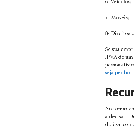
6- Veículos;
7- Móveis;
8- Direitos e
Se sua empr
IPVA de um 
pessoas físic
seja penhor
Recur
Ao tomar co
a decisão. D
defesa, com