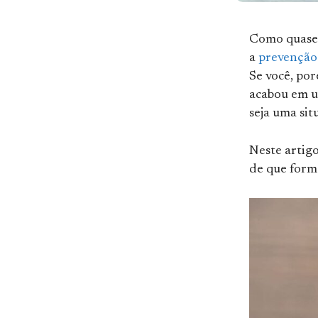
Como quase 
a
prevenção
Se você, po
acabou em um
seja uma sit
Neste artig
de que form