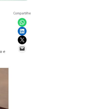
Compartilhe
Share on WhatsApp
Share on LinkedIn
Email this Page
Email this Page
o e