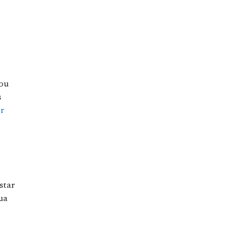
 ou
s
or
star
ua