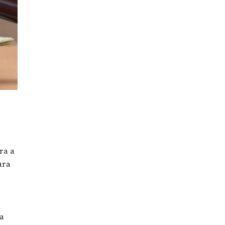
ra a
ara
a