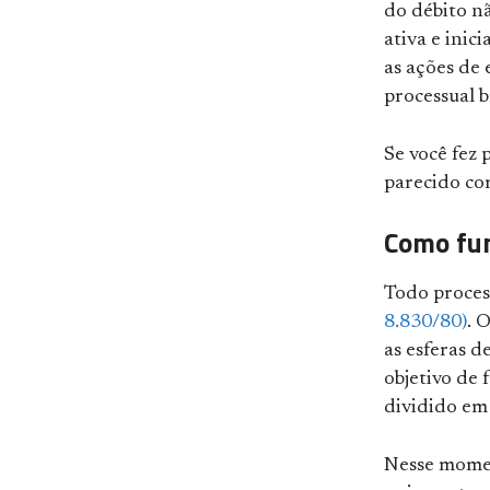
do débito nã
ativa e inic
as ações de
processual b
Se você fez
parecido co
Como fun
Todo proces
8.830/80)
. 
as esferas 
objetivo de 
dividido em 
Nesse mome