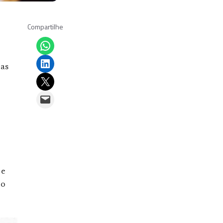
Compartilhe
Share on WhatsApp
Share on LinkedIn
das
Email this Page
Email this Page
 e
 o