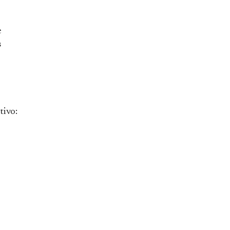
e
s
tivo: