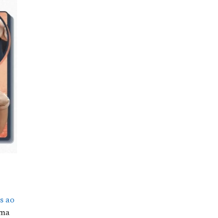
s ao
uma