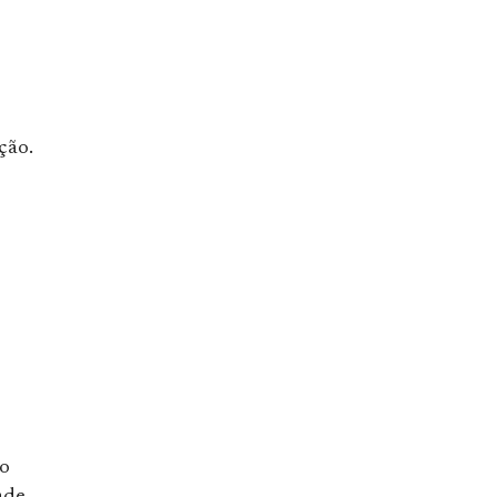
ção.
ro