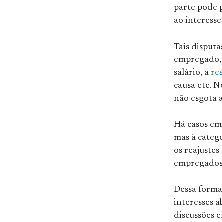
parte pode 
ao interess
Tais disput
empregado, 
salário, a
re
causa etc. N
não esgota a
Há casos em
mas à categ
os reajustes
empregados, 
Dessa forma
interesses a
discussões 