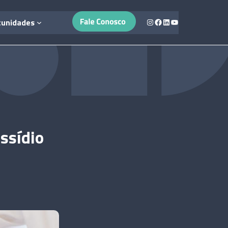
Instagram
Facebook
LinkedIn
Youtube
tunidades
issídio