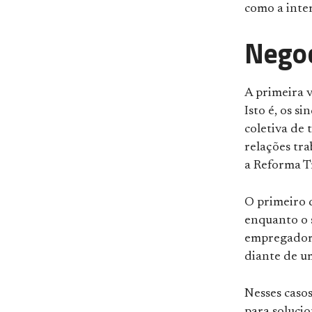
como a inter
Negoc
A primeira v
Isto é, os 
coletiva de 
relações tra
a Reforma T
O primeiro 
enquanto o 
empregadore
diante de um
Nesses casos