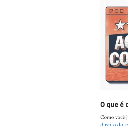
O que é d
Como você j
direito do t