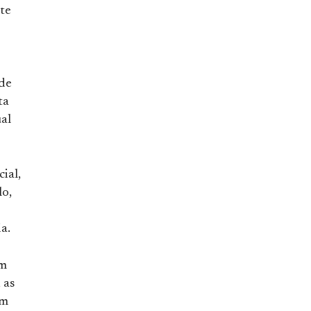
te
de
ta
ual
ial,
lo,
a.
em
 as
em