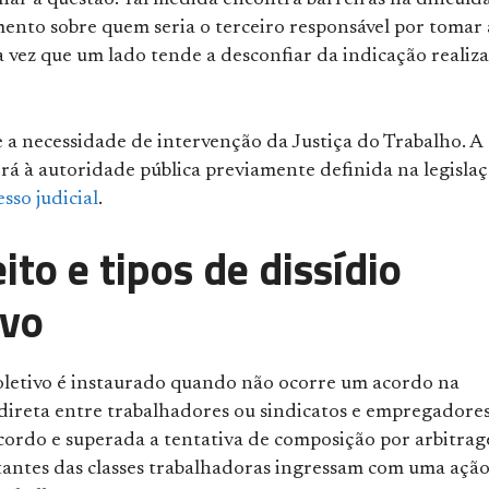
nar a questão. Tal medida encontra barreiras na dificuld
ento sobre quem seria o terceiro responsável por tomar 
 vez que um lado tende a desconfiar da indicação realiz
 a necessidade de intervenção da Justiça do Trabalho. A
rá à autoridade pública previamente definida na legisla
sso judicial
.
ito e tipos de dissídio
ivo
coletivo é instaurado quando não ocorre um acordo na
direta entre trabalhadores ou sindicatos e empregadores
cordo e superada a tentativa de composição por arbitra
tantes das classes trabalhadoras ingressam com uma açã