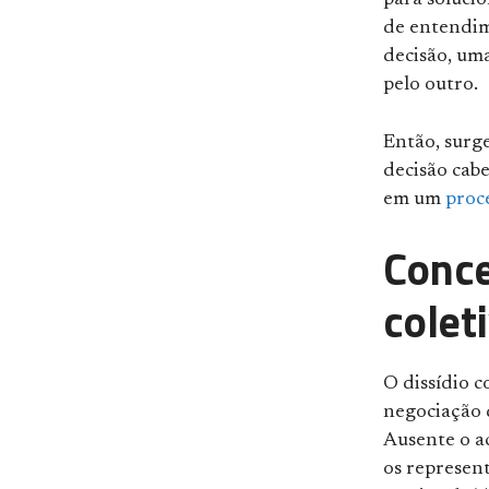
para solucio
de entendim
decisão, uma
pelo outro.
Então, surge
decisão cabe
em um
proce
Conce
colet
O dissídio 
negociação 
Ausente o a
os represen