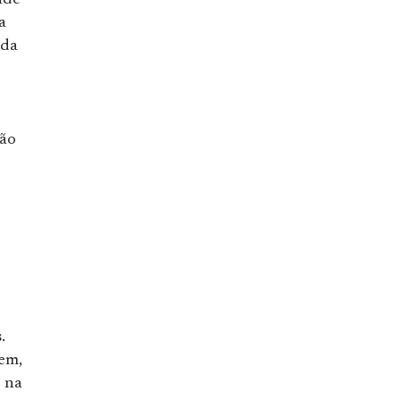
ade
a
ada
ção
.
gem,
o na