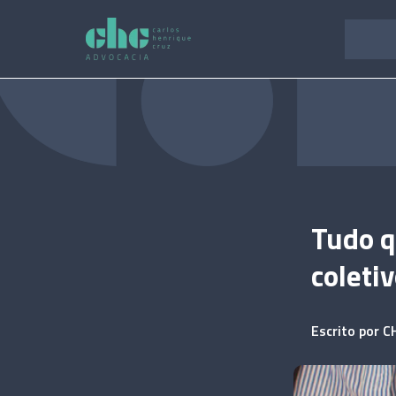
Pular
para
o
conteúdo
Tudo q
coleti
Escrito por
C