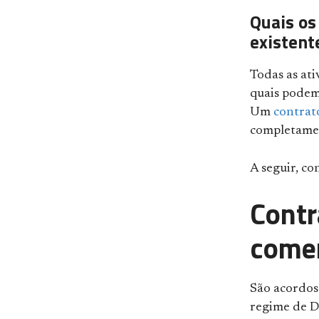
Quais os
existent
Todas as ati
quais podem
Um
contrat
completamen
A seguir, co
Contr
comer
São acordos
regime de Di