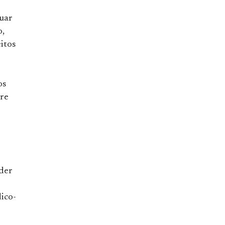
quar
o,
itos
os
tre
oder
dico-