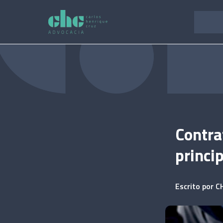
Pular
para
o
conteúdo
Contra
princi
Escrito por
C