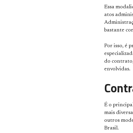
Essa modali
atos adminis
Administraç
bastante co
Por isso, é 
especializad
do contrato
envolvidas.
Contr
É o princip
mais divers
outros mode
Brasil.