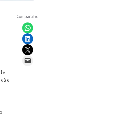
Compartilhe
Share on WhatsApp
Share on LinkedIn
Email this Page
Email this Page
 de
s às
o