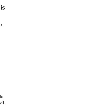
is
os
lo
il.