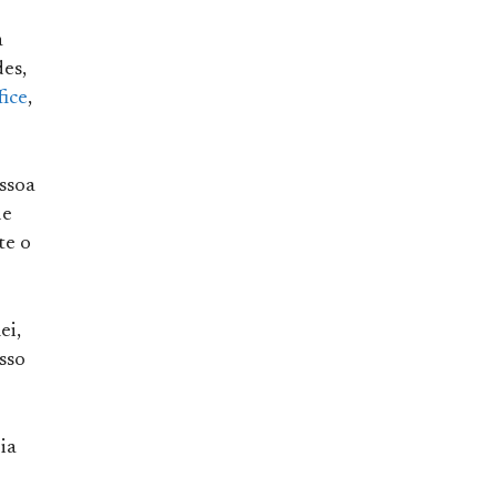
a
es,
ice
,
ssoa
de
te o
ei,
sso
ia