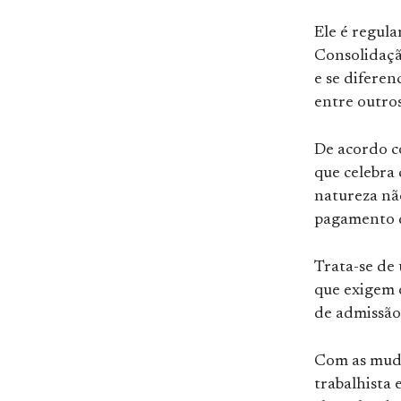
Ele é regula
Consolidação
e se difere
entre outros
De acordo co
que celebra 
natureza nã
pagamento d
Trata-se de 
que exigem 
de admissão
Com as muda
trabalhista e