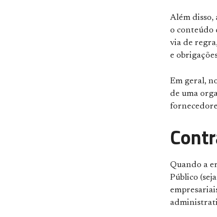
Além disso,
o conteúdo 
via de regra
e obrigaçõe
Em geral, n
de uma orga
fornecedore
Contr
Quando a em
Público (sej
empresariais
administrati