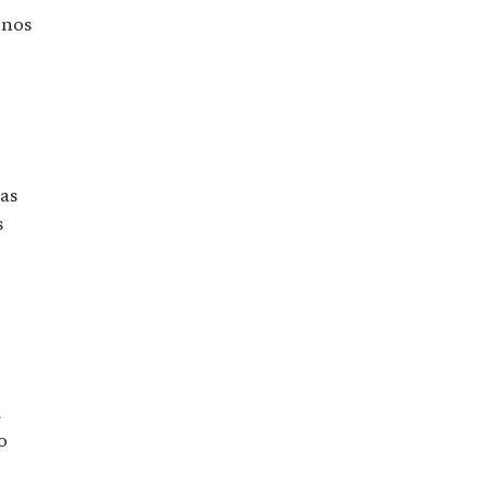
 nos
las
s
m
o