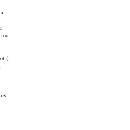
ma.
u
o na
o(a)
.
dos