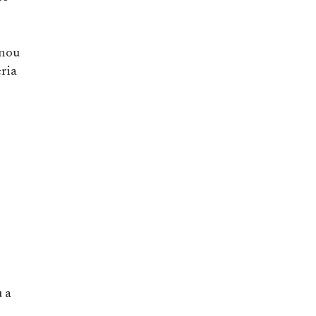
onou
ria
 a