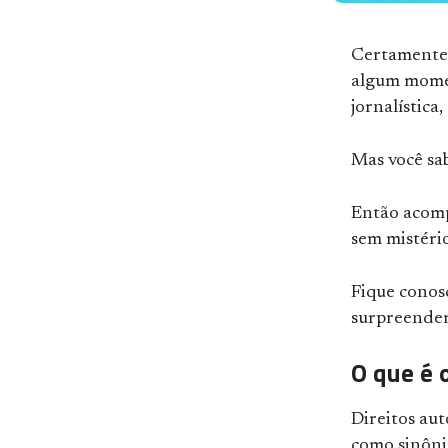
Certamente v
algum momen
jornalística
Mas você sab
Então acomp
sem mistério
Fique conosc
surpreende
O que é 
Direitos aut
como sinôni