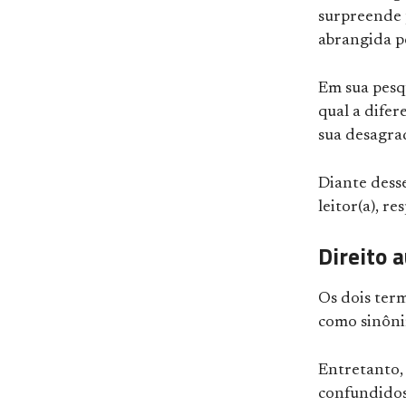
surpreende p
abrangida pe
Em sua pesq
qual a difer
sua desagrad
Diante desse
leitor(a), r
Direito 
Os dois ter
como sinôn
Entretanto,
confundidos 