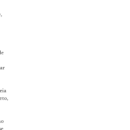
,
de
iar
eia
eto,
no
se