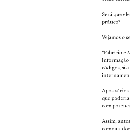
Será que ele
prático?
Vejamos o se
“Fabrício e 
Informação 
códigos, sis
internament
Após vários
que poderia 
com potenci
Assim, ante
computador 