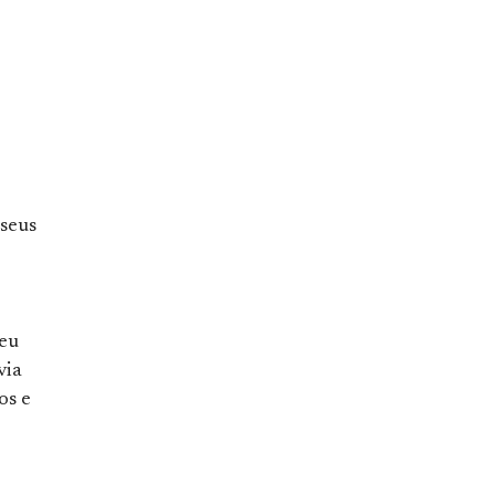
 seus
seu
via
os e