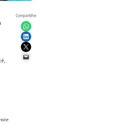
Compartilhe
Share on WhatsApp
a
Share on LinkedIn
Email this Page
Email this Page
cê,
ente