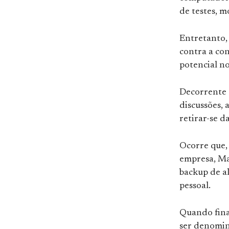
de testes, m
Entretanto,
contra a co
potencial n
Decorrente 
discussões, 
retirar-se d
Ocorre que,
empresa, Ma
backup de a
pessoal.
Quando fina
ser denomin