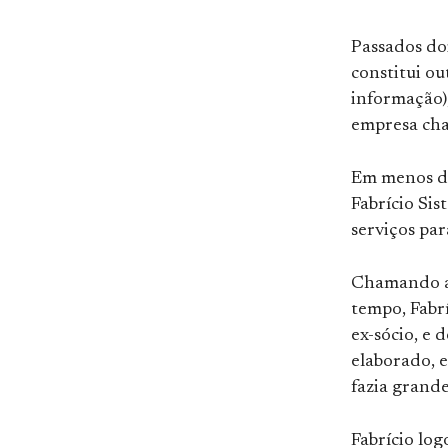
Passados do
constitui o
informação),
empresa cha
Em menos de
Fabrício Si
serviços par
Chamando at
tempo, Fabrí
ex-sócio, e 
elaborado, 
fazia grande
Fabrício log