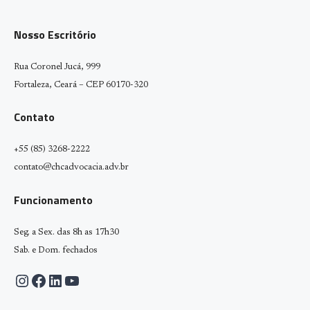
Nosso Escritório
Rua Coronel Jucá, 999
Fortaleza, Ceará – CEP 60170-320
Contato
+55 (85) 3268-2222
contato@chcadvocacia.adv.br
Funcionamento
Seg. a Sex. das 8h as 17h30
Sab. e Dom. fechados
Instagram
Facebook
LinkedIn
Youtube