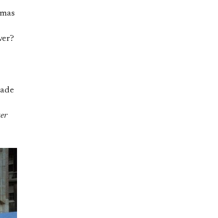
 mas
ver?
dade
ter