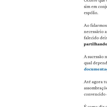
Ocorre que 
sim em conj
espólio.
Ao falarmos
necessário a
falecido dei
partilhando
A sucessão 
qual depend
documentaç
Até agora t
assombrações
convencido 