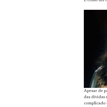
É como diz 
Apesar de p
das dívidas 
complicado e