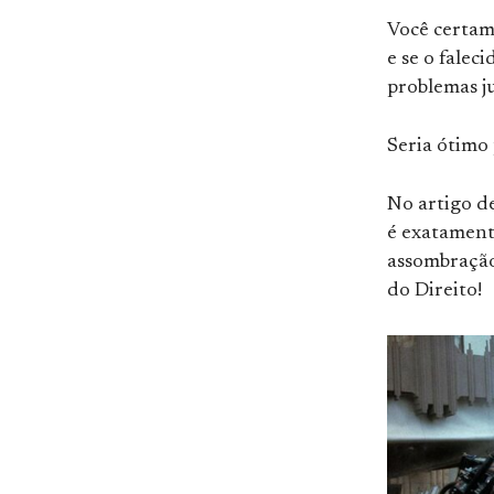
Você certam
e se o falec
problemas ju
Seria ótimo
No artigo d
é exatament
assombração
do Direito!