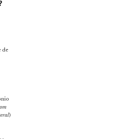
?
e de
ônio
 com
geral
)