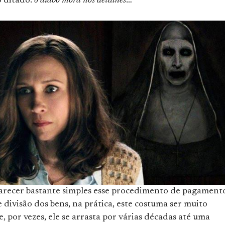
o ditado:
o diabo mora nos detalhes
…
arecer bastante simples esse procedimento de pagament
e divisão dos bens, na prática, este costuma ser muito
, por vezes, ele se arrasta por várias décadas até uma