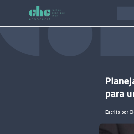
Pular
para
o
conteúdo
Planej
para u
Escrito por
C