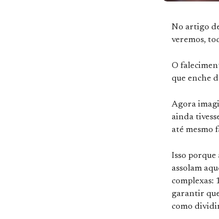
No artigo de
veremos, tod
O falecimen
que enche de
Agora imagin
ainda tivess
até mesmo 
Isso porque
assolam aque
complexas: 1
garantir que
como dividi