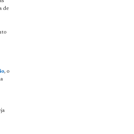
as
a de
nto
o
io
, o
ma
ja