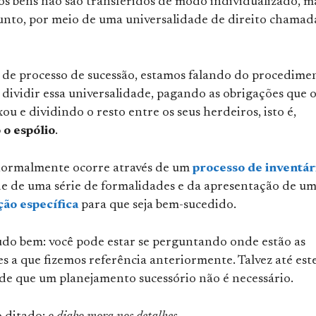
os bens não são transferidos de modo individualizado, m
unto, por meio de uma universalidade de direito chamad
 de processo de sucessão, estamos falando do procedime
 dividir essa universalidade, pagando as obrigações que 
xou e dividindo o resto entre os seus herdeiros, isto é,
 o espólio
.
normalmente ocorre através de um
processo de inventár
e de uma série de formalidades e da apresentação de u
ão específica
para que seja bem-sucedido.
udo bem: você pode estar se perguntando onde estão as
 a que fizemos referência anteriormente. Talvez até este
de que um planejamento sucessório não é necessário.