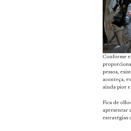
Conforme exp
proporciona
pessoa, exis
aconteça, ev
ainda pior e
Fica de olh
apresentar u
estratégias 