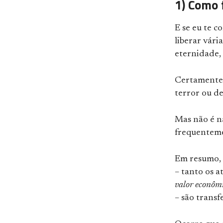
1) Como 
E se eu te c
liberar vári
eternidade, 
Certamente 
terror ou d
Mas não é n
frequenteme
Em resumo, 
– tanto os at
valor econôm
– são transf