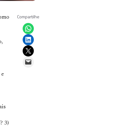
Compartilhe
como
Share on WhatsApp
Share on LinkedIn
o,
Email this Page
Email this Page
 e
ais
? 3)