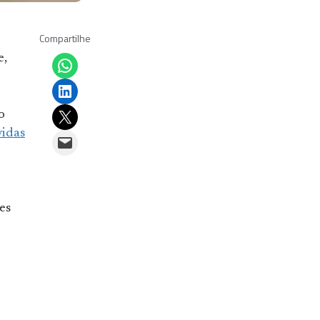
Compartilhe
Share on WhatsApp
e,
Share on LinkedIn
Email this Page
o
vidas
Email this Page
es