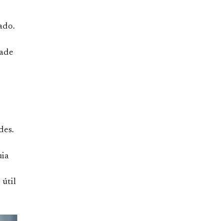
ado.
dade
des.
uia
 útil