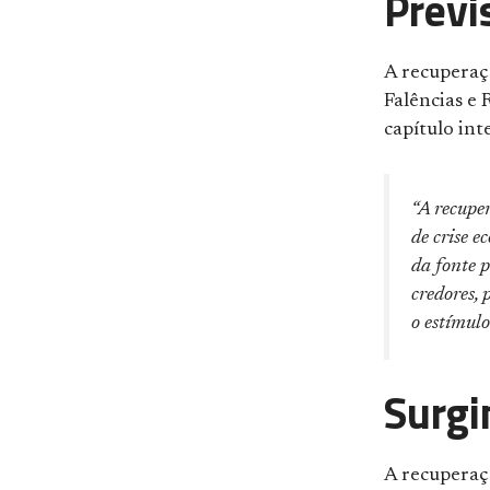
Previ
A recuperaçã
Falências e
capítulo int
“
A recuper
de crise 
da fonte p
credores, 
o estímul
Surgi
A recuperaçã