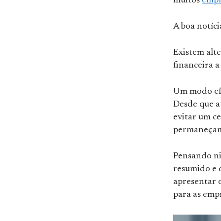
muitos
empr
A boa notíci
Existem alte
financeira a
Um modo efi
Desde que a
evitar um ce
permaneçam 
Pensando ni
resumido e 
apresentar o
para as empr