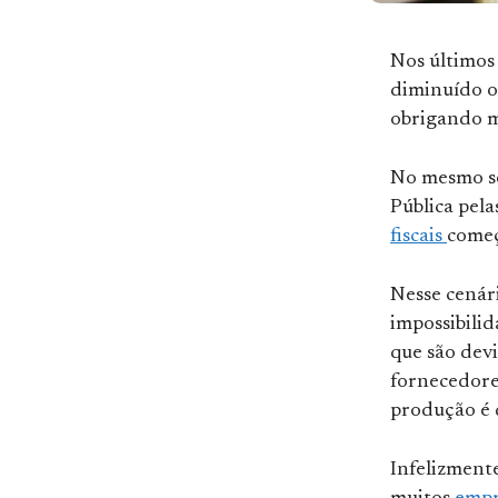
Nos últimos 
diminuído o
obrigando m
No mesmo s
Pública pela
fiscais
começ
Nesse cenár
impossibilid
que são devi
fornecedores
produção é 
Infelizmente