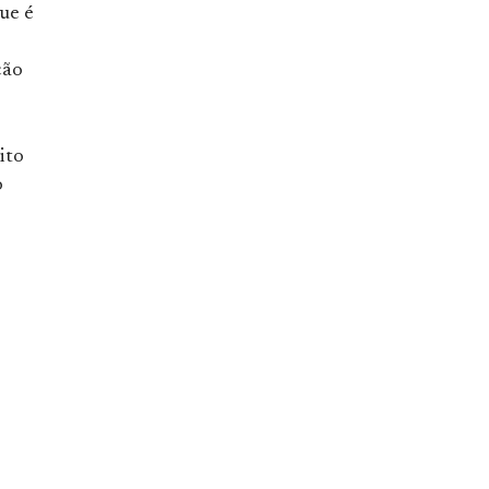
ue é
ção
ito
o