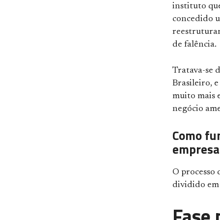
instituto qu
concedido um
reestrutura
de falência.
Tratava-se d
Brasileiro, 
muito mais e
negócio am
Como fun
empresa
O processo d
dividido em 
Fase 