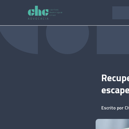
Pular
para
o
conteúdo
Recupe
escape
Escrito por
C