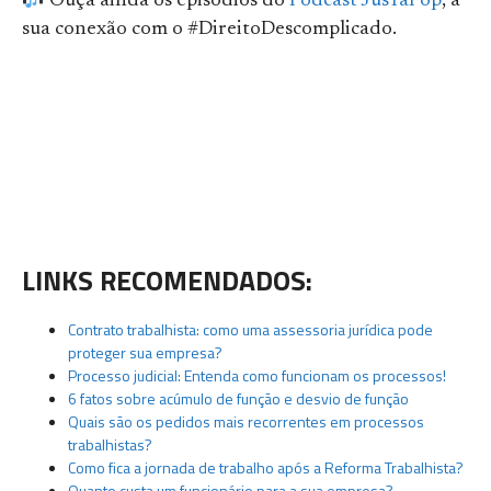
Ouça ainda os episódios do
Podcast JusTáPop
, a
sua conexão com o #DireitoDescomplicado.
LINKS RECOMENDADOS:
Contrato trabalhista: como uma assessoria jurídica pode
proteger sua empresa?
Processo judicial: Entenda como funcionam os processos!
6 fatos sobre acúmulo de função e desvio de função
Quais são os pedidos mais recorrentes em processos
trabalhistas?
Como fica a jornada de trabalho após a Reforma Trabalhista?
Quanto custa um funcionário para a sua empresa?