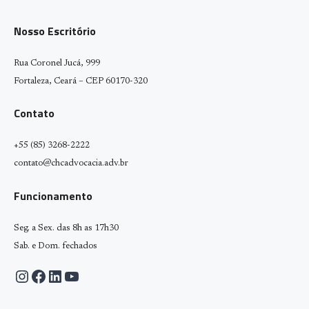
Nosso Escritório
Rua Coronel Jucá, 999
Fortaleza, Ceará – CEP 60170-320
Contato
+55 (85) 3268-2222
contato@chcadvocacia.adv.br
Funcionamento
Seg. a Sex. das 8h as 17h30
Sab. e Dom. fechados
Instagram
Facebook
LinkedIn
Youtube