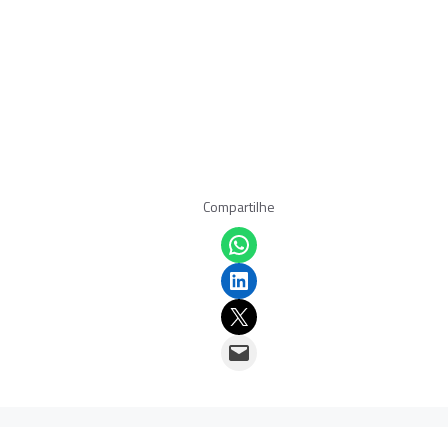
Compartilhe
Share on WhatsApp
Share on LinkedIn
Email this Page
Email this Page