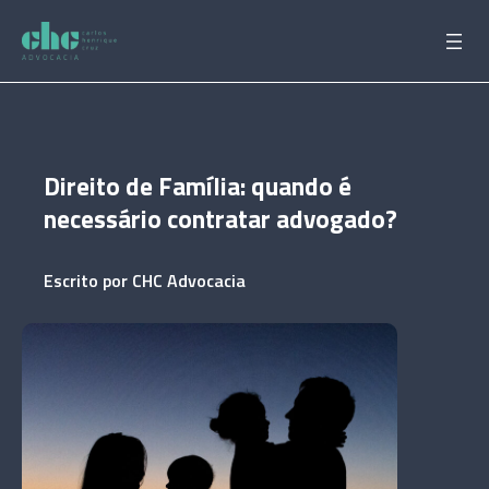
Pular
para
o
conteúdo
Direito de Família: quando é
necessário contratar advogado?
Escrito por
CHC Advocacia