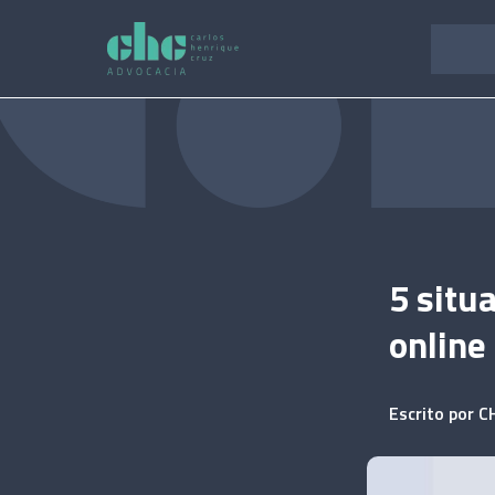
Pular
para
o
conteúdo
5 situ
online 
Escrito por
C