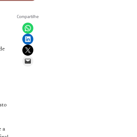
Compartilhe
Share on WhatsApp
Share on LinkedIn
Email this Page
de
Email this Page
sto
e a