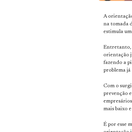
A orientaçã
na tomada de
estimula u
Entretanto,
orientação j
fazendo a p
problema já 
Com o surgim
prevenção es
empresários 
mais baixo e
É por esse m