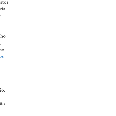
astos
cia
e
nho
,
se
os
io.
ção