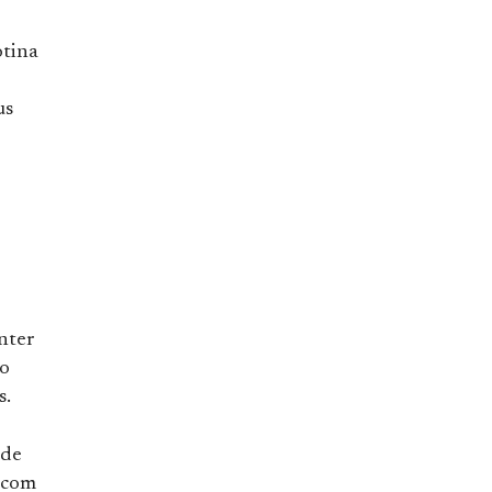
otina
us
nter
ço
s.
 de
o com