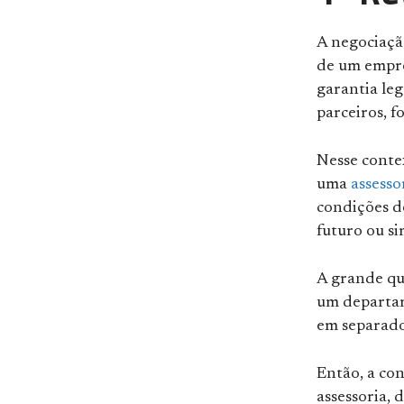
A negociaçã
de um empre
garantia leg
parceiros, f
Nesse contex
uma
assesso
condições de
futuro ou si
A grande qu
um departame
em separado
Então, a con
assessoria,