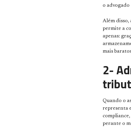
o advogado s
Além disso, 
permite a co
apenas: gra
armazenamen
mais baratos
2- Ad
tribu
Quando o a
representa 
compliance,
perante o m