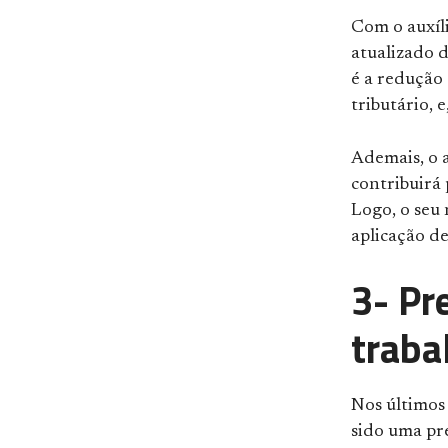
Com o auxíl
atualizado d
é a redução
tributário, 
Ademais, o a
contribuirá 
Logo, o seu 
aplicação de
3- Pr
traba
Nos últimos
sido uma pr