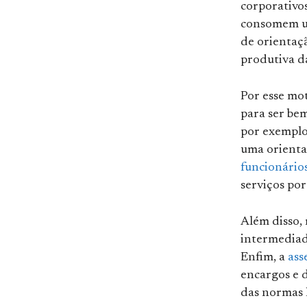
corporativos
consomem uma
de orientaçã
produtiva d
Por esse mo
para ser be
por exemplo,
uma orienta
funcionário
serviços por
Além disso,
intermediado
Enfim, a
ass
encargos e 
das normas l