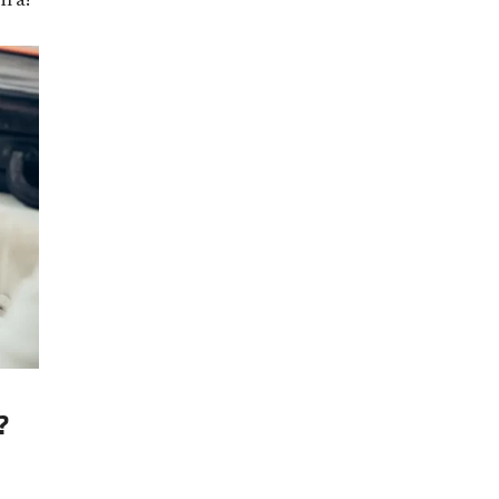
ira!
?