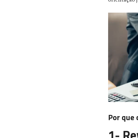
orientação j
Por que 
1- Re