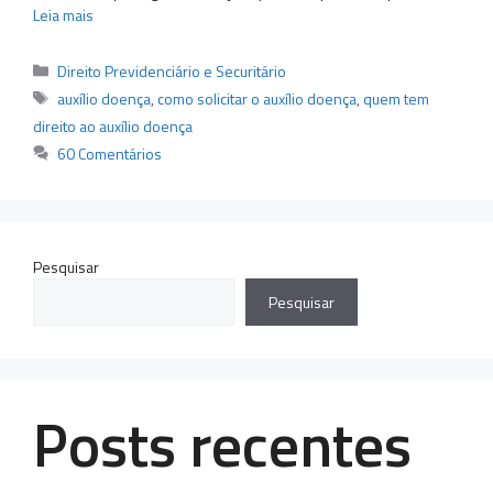
Leia mais
Categorias
Direito Previdenciário e Securitário
Tags
auxílio doença
,
como solicitar o auxílio doença
,
quem tem
direito ao auxílio doença
60 Comentários
Pesquisar
Pesquisar
Posts recentes