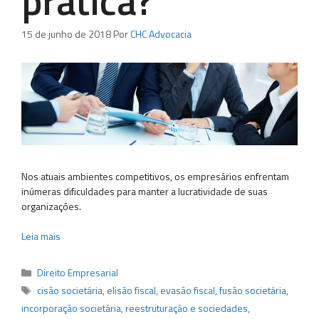
prática?
15 de junho de 2018
Por
CHC Advocacia
Nos atuais ambientes competitivos, os empresários enfrentam
inúmeras dificuldades para manter a lucratividade de suas
organizações.
Leia mais
Categorias
Direito Empresarial
Tags
cisão societária
,
elisão fiscal
,
evasão fiscal
,
fusão societária
,
incorporação societária
,
reestruturação e sociedades
,