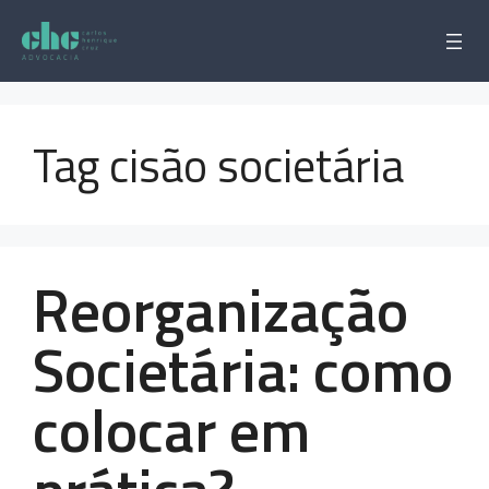
Pular
para
o
conteúdo
Tag cisão societária
Reorganização
Societária: como
colocar em